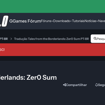
GGames Fórum
Fóruns
Downloads
Tutoriais
Notícias
Nav
 PT-BR
Tradução Tales from the Borderlands: Zer0 Sum PT-BR
Pesqui
SC!
derlands: Zer0 Sum
Compartilhar
Seg