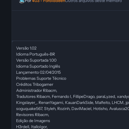
Por
403 - Forbiddeen
Outros arquivos deste membro
Versão 1.02
Idioma Português-BR
Versão Suportada 1.00
Idioma Suportado Inglês
Lançamento 02/04/2015
Problemas Suporte Técnico
Créditos Tribogamer
Administrador Ribacm,
Tradutores Ribacm, Fernando I, FillipeDrago, paraLyzed, xand
Kingslayer_, RenanYagami, KauanDarkSide, Malfeito, LHCM, j
soguquake567, Styleh, Rozinh, DaviMaciel, Hotisho, Avalusca2
Revisores Ribacm,
Edição de Imagens
H3rdell, ItalloIgor,