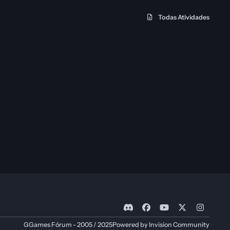
Todas Atividades
d
f
y
x
i
i
a
o
n
GGames Fórum - 2005 / 2025
Powered by
Invision Community
s
c
u
s