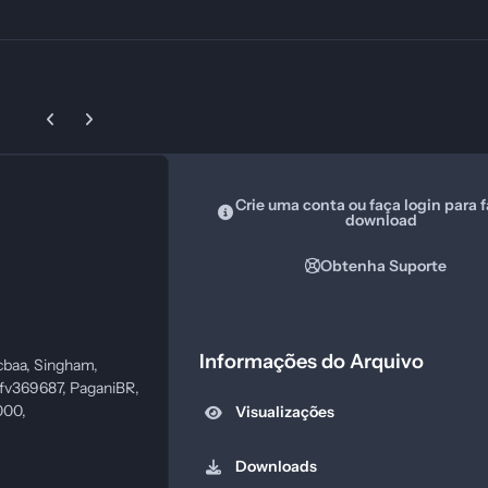
Previous carousel slide
Next carousel slide
Crie uma conta ou faça login para f
download
Obtenha Suporte
Informações do Arquivo
ycbaa, Singham,
pfv369687, PaganiBR,
000,
Visualizações
Downloads