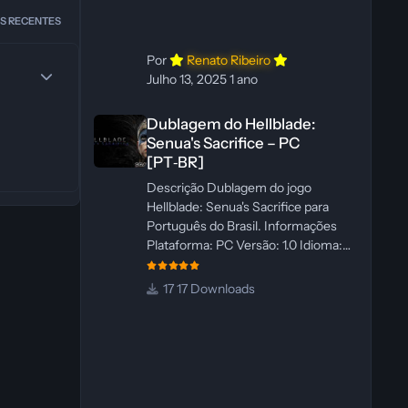
WannaNowProductions
S RECENTES
Ferramentas: ElevenLabs e Ra
Por
Renato Ribeiro
Julho 13, 2025
1 ano
Dublagem do Hellblade: Senua's Sacrifice – PC [PT‑BR]
Dublagem do Hellblade:
Senua's Sacrifice – PC
[PT‑BR]
Descrição Dublagem do jogo
Hellblade: Senua's Sacrifice para
Português do Brasil. Informações
Plataforma: PC Versão: 1.0 Idioma:
Português‑BR Versão Suportada:
Steam Idioma Suportado: Inglês
17 Downloads
Lançamento: 26/01/2025 Tamanho:
110 MB Créditos — Central de
Traduções Administrador(es): Fabio
C Dublador(es): Vozes originais
dubladas por IA Desenvolvedor(es):
Fabio C Revisor(es): Fabio C Testes