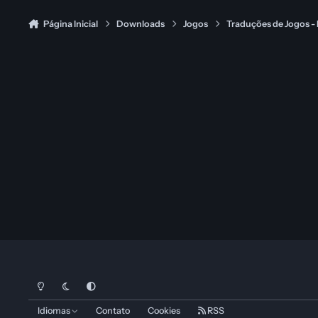
Página Inicial
Downloads
Jogos
Traduções de Jogos -
Modo Claro
Dark Mode
System Preference
Idiomas
Contato
Cookies
RSS