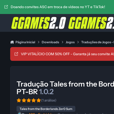
Ir para conteúdo
Doando convites ASC em troca de vídeos no YT e TikTok!
Página Inicial
Downloads
Jogos
Traduções de Jogos -
VIP VITALÍCIO COM 50% OFF - Garanta já seu convite A
Tradução Tales from the Bor
PT-BR
1.0.2
(1 análise)
Tales from the Borderlands Zer0 Sum