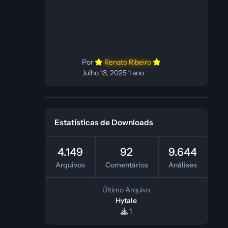
In‑game: Fabio C Ferramentas:
Pinokio, XTTS‑v2 e ElevenLabs
Instalador: N/A Observações Siga as
instruções do
Por
Renato Ribeiro
Julho 13, 2025
1 ano
Estatísticas de Downloads
4.149
92
9.644
Arquivos
Comentários
Análises
Último Arquivo
Hytale
1