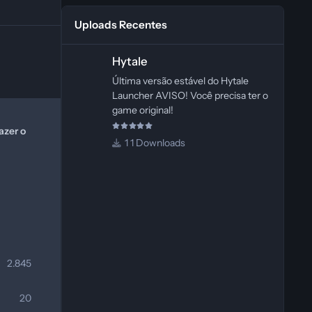
Uploads Recentes
Hytale
Hytale
Última versão estável do Hytale
Launcher AVISO! Você precisa ter o
game original!
azer o
1 Downloads
2.845
20