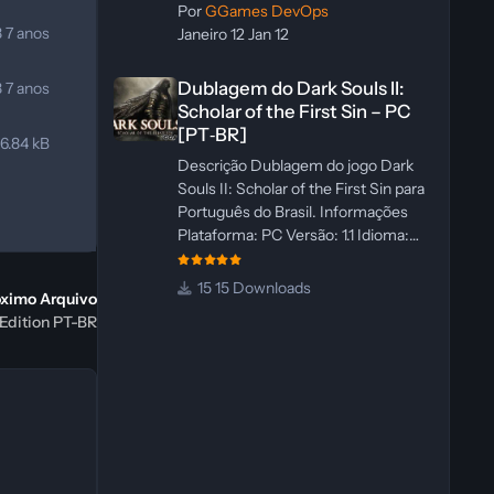
Por
GGames DevOps
8
7 anos
Janeiro 12
Jan 12
Dublagem do Dark Souls II: Scholar of the First Sin – PC 
Dublagem do Dark Souls II:
8
7 anos
Scholar of the First Sin – PC
[PT‑BR]
6.84 kB
Descrição Dublagem do jogo Dark
Souls II: Scholar of the First Sin para
Português do Brasil. Informações
Plataforma: PC Versão: 1.1 Idioma:
Português‑BR Versão Suportada:
Steam Idioma Suportado: Inglês
15 Downloads
óximo Arquivo
Lançamento: 23/04/2025
 Edition PT-BR
Atualização: 24/04/2025 Tamanho:
469 MB Créditos Central de
Traduções Administrador(es):
WannaNowProductions
Dublador(es): Vozes Originais
Dubladas por IA Revisor(es):
WannaNowProductions Edição de
Imagens: N/A Testes In‑game: