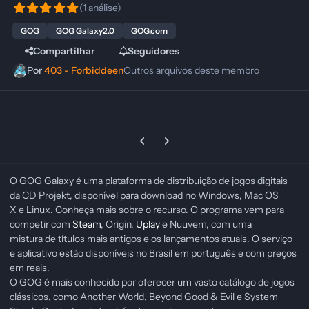
(1 análise)
GOG
GOG Galaxy2.0
GOG.com
Compartilhar
Seguidores
Por
403 - Forbiddeen
Outros arquivos deste membro
Previous carousel slide
Next carousel slide
O GOG Galaxy é uma plataforma de distribuição de jogos digitais
da CD Projekt, disponível para download no Windows, Mac OS
X e Linux. Conheça mais sobre o recurso. O programa vem para
competir com
Steam
, Origin,
Uplay
e Nuuvem, com uma
mistura de títulos mais antigos e os lançamentos atuais. O serviço
e aplicativo estão disponíveis no Brasil em português e com preços
em reais.
O GOG é mais conhecido por oferecer um vasto catálogo de jogos
clássicos, como Another World, Beyond Good & Evil e System