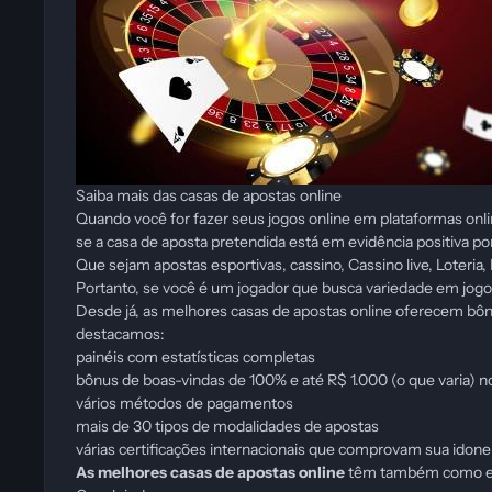
Saiba mais das casas de apostas online
Quando você for fazer seus jogos online em plataformas online
se a casa de aposta pretendida está em evidência positiva p
Que sejam apostas esportivas, cassino, Cassino live, Loteri
Portanto, se você é um jogador que busca variedade em jogos
Desde já, as melhores casas de apostas online oferecem bôn
destacamos:
painéis com estatísticas completas
bônus de boas-vindas de 100% e até R$ 1.000 (o que varia) n
vários métodos de pagamentos
mais de 30 tipos de modalidades de apostas
várias certificações internacionais que comprovam sua idone
As melhores casas de apostas online
têm também como esp