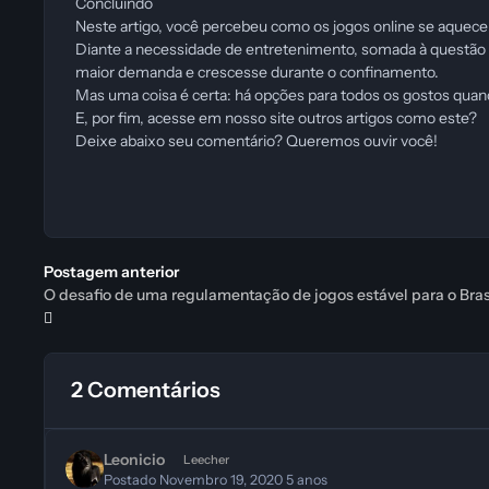
Concluindo
Neste artigo, você percebeu como os jogos online se aquec
Diante a necessidade de entretenimento, somada à questão d
maior demanda e crescesse durante o confinamento.
Mas uma coisa é certa: há opções para todos os gostos quand
E, por fim, acesse em nosso site outros artigos como este?
Deixe abaixo seu comentário? Queremos ouvir você!
Postagem anterior
2 Comentários
Leonicio
Leecher
Postado
Novembro 19, 2020
5 anos