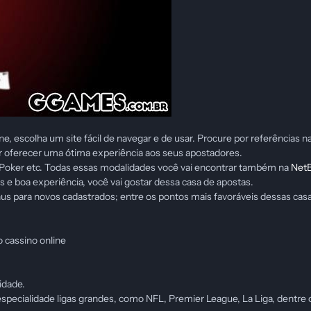
, escolha um site fácil de navegar e de usar. Procure por referências na
or oferecer uma ótima experiência aos seus apostadores.
a, Poker etc. Todas essas modalidades você vai encontrar também na
NetB
 e boa experiência, você vai gostar dessa casa de apostas.
us para novos cadastrados; entre os pontos mais favoráveis dessas cas
o cassino online
idade.
ecialidade ligas grandes, como NFL, Premier League, La Liga, dentre 