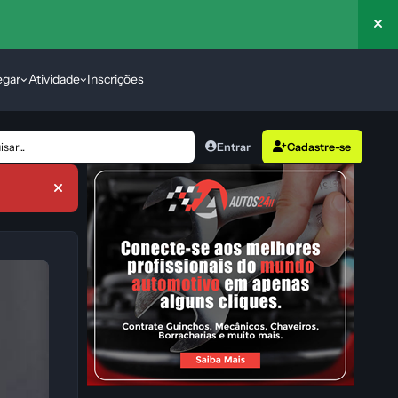
Hid
egar
Atividade
Inscrições
Entrar
Cadastre-se
sar...
Hide announcement