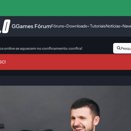
GGames Fórum
Fóruns
Downloads
Tutoriais
Notícias
Nav
os online se aquecem no confinamento: confira!
Pesqui
SC!