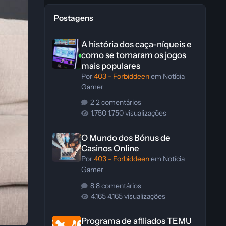
Postagens
A história dos caça-níqueis e como se tornaram os jogos 
A história dos caça-níqueis e
como se tornaram os jogos
mais populares
Por
403 - Forbiddeen
em
Notícia
Gamer
2 comentários
1.750 visualizações
O Mundo dos Bónus de Casinos Online
O Mundo dos Bónus de
Casinos Online
Por
403 - Forbiddeen
em
Notícia
Gamer
8 comentários
4.165 visualizações
Programa de afiliados TEMU 2025
Programa de afiliados TEMU