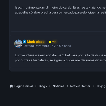
Isso, movimenta um dinheiro do caral... Brasil esta viajando 
atrapalha só abre brecha para o mercado paralelo. Que na rea
Mark place
VIP
Postado
Dezembro 27, 2020
5 anos
Eu tive interesse em apostar na 1xbet mas por falta de dinheiro
por outras alternativas, se alguém puder me dar umas dicas f
Página Inicial
Blogs
Notícias
Notícia Gamer
Os jog