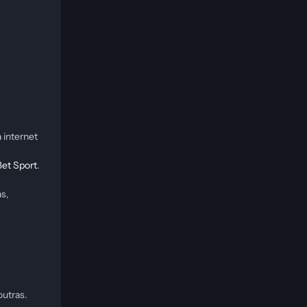
 internet
et Sport
.
as,
outras.