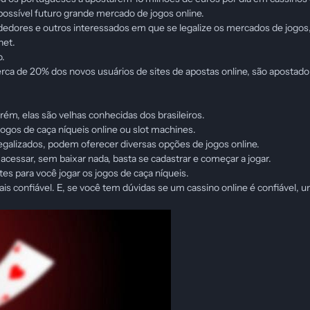
ssível futuro grande mercado de jogos online.
dedores e outros interessados em que se legalize os mercados de jogo
net.
o.
rca de 20% dos novos usuários de sites de apostas online, são apostad
rém, elas são velhas conhecidas dos brasileiros.
jogos de caça níqueis online ou slot machines.
egalizados, podem oferecer diversas opções de jogos online.
acessar, sem baixar nada, basta se cadastrar e começar a jogar.
tes para você jogar os jogos de caça níqueis.
ais confiável. E, se você tem dúvidas se um cassino online é confiável,