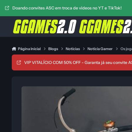
Ir para conteúdo
Doando convites ASC em troca de vídeos no YT e TikTok!
Página Inicial
Blogs
Notícias
Notícia Gamer
Os jog
VIP VITALÍCIO COM 50% OFF - Garanta já seu convite A