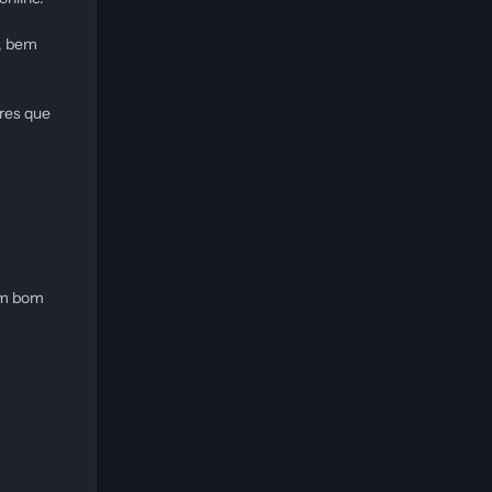
s, bem
ores que
 um bom