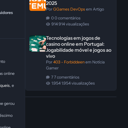
2025
Por
GGames DevOps
em
Artigo
uidores
0 comentários
914 visualizações
Tecnologias em jogos de casino online em Portugal: Jogab
Tecnologias em jogos de
casino online em Portugal:
Jogabilidade móvel e jogos ao
vivo
nto
Por
403 - Forbiddeen
em
Notícia
Gamer
as online
7 comentários
1.954 visualizações
íqueis
, e
ne gerou
réscimo
online.