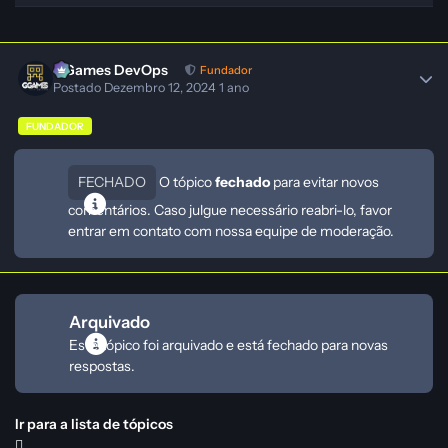
GGames DevOps
Fundador
Postado
Dezembro 12, 2024
1 ano
FUNDADOR
FECHADO
O tópico
fechado
para evitar novos
comentários. Caso julgue necessário reabri-lo, favor
entrar em contato com nossa equipe de moderação.
Arquivado
Este tópico foi arquivado e está fechado para novas
respostas.
Ir para a lista de tópicos