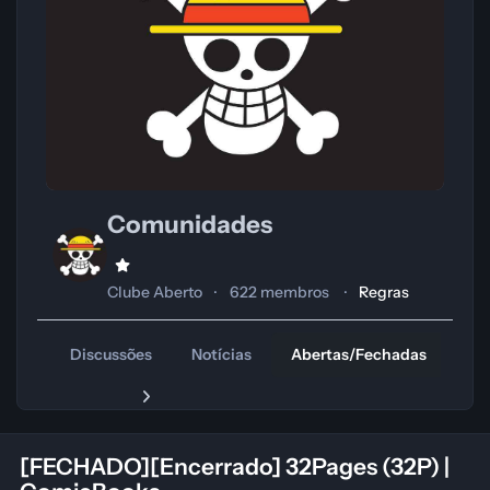
Comunidades
Clube Aberto
622 membros
Regras
Discussões
Notícias
Abertas/Fechadas
Tr
[FECHADO][Encerrado] 32Pages (32P) |