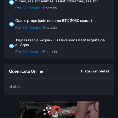
filmes, assistir animes, assistir doramas, assistir
novelas
Por
GG Mestre
, ·
Postado
Qual o preço justo em uma RTX 2060 usada?
Qual o preço justo em uma RTX 2060 usada?
Por
GG Mestre
, ·
Postado
Jogo Fursan al-Aqsa - Os Cavaleiros da Mesquita de al-Aqsa
Jogo Fursan al-Aqsa - Os Cavaleiros da Mesquita de
al-Aqsa
Por
GG Mestre
, ·
Postado
Quem Está Online
(lista completa)
thaiacs