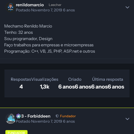
renildomarcio
Leecher
Postado
Novembro 7, 2019
6 anos
Mechamo Renildo Marcio
Tenho: 32 anos
Sou programador, Design
Faço trabalhos para empresas e microempresas
Programação: C++, VB, JS, PHP, ASP.net e outros
Respostas
Visualizações
Criado
Última resposta
4
1,3k
6 anos
6 anos
6 anos
6 anos
403 - Forbiddeen
Fundador
Postado
Novembro 7, 2019
6 anos
FUNDADOR