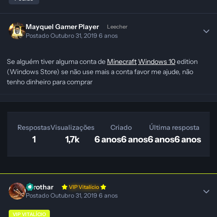
Mayquel Gamer Player
Leecher
Postado
Outubro 31, 2019
6 anos
Se alguém tiver alguma conta de
Minecraft
Windows 10
edition
(Windows Store) se não use mais a conta favor me ajude, não
tenho dinheiro para comprar
Respostas
Visualizações
Criado
Última resposta
1
1,7k
6 anos
6 anos
6 anos
6 anos
Zerothar
VIP Vitalício
Postado
Outubro 31, 2019
6 anos
VIP VITALÍCIO