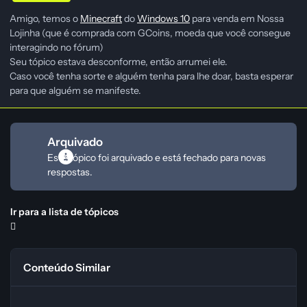
Amigo, temos o
Minecraft
do
Windows 10
para venda em Nossa
Lojinha (que é comprada com GCoins, moeda que você consegue
interagindo no fórum)
Seu tópico estava desconforme, então arrumei ele.
Caso você tenha sorte e alguém tenha para lhe doar, basta esperar
para que alguém se manifeste.
Arquivado
Este tópico foi arquivado e está fechado para novas
respostas.
Ir para a lista de tópicos
Conteúdo Similar
alguem com convites para animebytes ou orpheus?