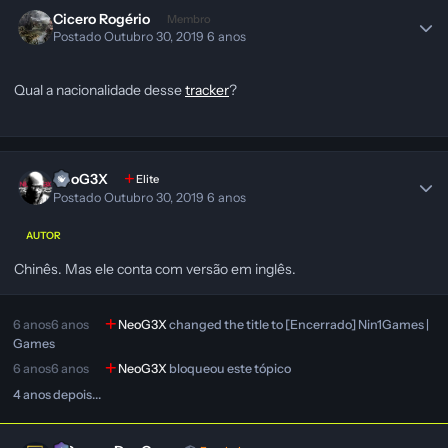
Cicero Rogério
Membro
Postado
Outubro 30, 2019
6 anos
Qual a nacionalidade desse
tracker
?
NeoG3X
Elite
Postado
Outubro 30, 2019
6 anos
AUTOR
Chinês. Mas ele conta com versão em inglês.
6 anos
6 anos
NeoG3X
changed the title to
[Encerrado] Nin1Games |
Games
6 anos
6 anos
NeoG3X
bloqueou este tópico
4 anos depois...