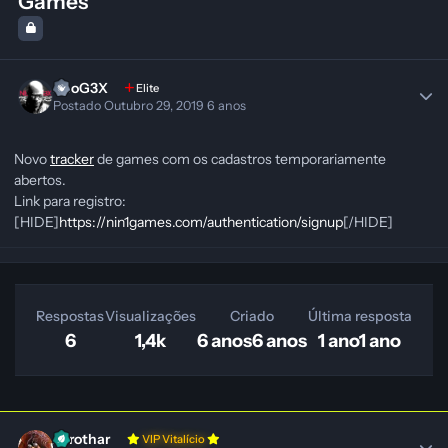
Games
NeoG3X
Elite
Postado
Outubro 29, 2019
6 anos
Novo
tracker
de games com os cadastros temporariamente
abertos.
Link para registro:
[HIDE]
https://nin1games.com/authentication/signup
[/HIDE]
Respostas
Visualizações
Criado
Última resposta
6
1,4k
6 anos
6 anos
1 ano
1 ano
Zerothar
VIP Vitalício