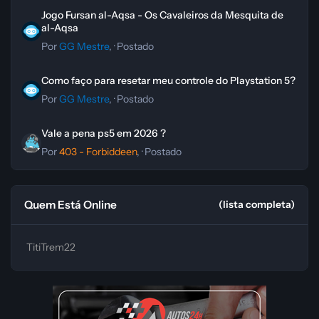
Jogo Fursan al-Aqsa - Os Cavaleiros da Mesquita de al-Aqsa
Jogo Fursan al-Aqsa - Os Cavaleiros da Mesquita de
al-Aqsa
Por
GG Mestre
, ·
Postado
Como faço para resetar meu controle do Playstation 5?
Como faço para resetar meu controle do Playstation 5?
Por
GG Mestre
, ·
Postado
Vale a pena ps5 em 2026 ?
Vale a pena ps5 em 2026 ?
Por
403 - Forbiddeen
, ·
Postado
Quem Está Online
(lista completa)
TitiTrem22