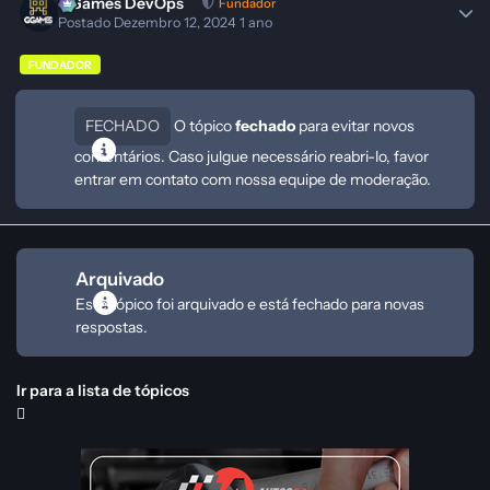
GGames DevOps
Fundador
Postado
Dezembro 12, 2024
1 ano
FUNDADOR
FECHADO
O tópico
fechado
para evitar novos
comentários. Caso julgue necessário reabri-lo, favor
entrar em contato com nossa equipe de moderação.
Arquivado
Este tópico foi arquivado e está fechado para novas
respostas.
Ir para a lista de tópicos