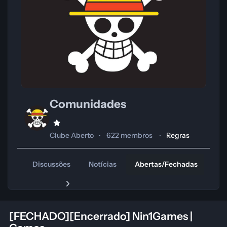
Comunidades
Clube Aberto
622 membros
Regras
Discussões
Notícias
Abertas/Fechadas
Tr
[FECHADO][Encerrado] Nin1Games |