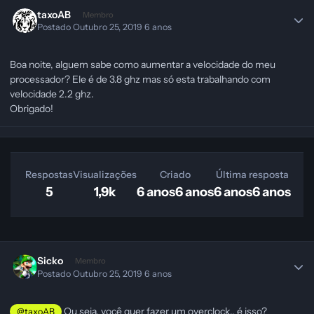
taxoAB
Membro
Postado
Outubro 25, 2019
6 anos
Boa noite, alguem sabe como aumentar a velocidade do meu
processador? Ele é de 3.8 ghz mas só esta trabalhando com
velocidade 2.2 ghz.
Obrigado!
Respostas
Visualizações
Criado
Última resposta
5
1,9k
6 anos
6 anos
6 anos
6 anos
Sicko
Membro
Postado
Outubro 25, 2019
6 anos
Ou seja, você quer fazer um overclock.. é isso?
@taxoAB