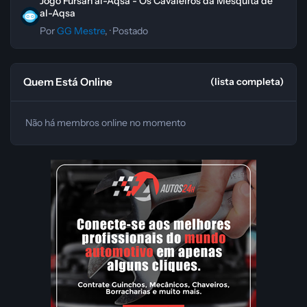
Jogo Fursan al-Aqsa - Os Cavaleiros da Mesquita de
al-Aqsa
Por
GG Mestre
, ·
Postado
Quem Está Online
(lista completa)
Não há membros online no momento