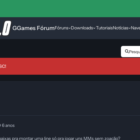
GGames Fórum
Fóruns
Downloads
Tutoriais
Notícias
Nav
Pesqui
SC!
9
6 anos
baixas pra montar uma line só pra jogar uns MMs sem zoação?