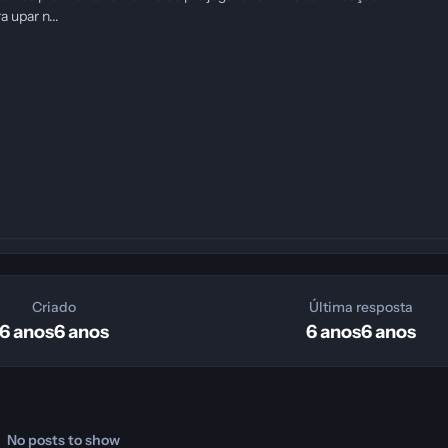
 upar n...
Criado
Última resposta
6 anos
6 anos
6 anos
6 anos
No posts to show