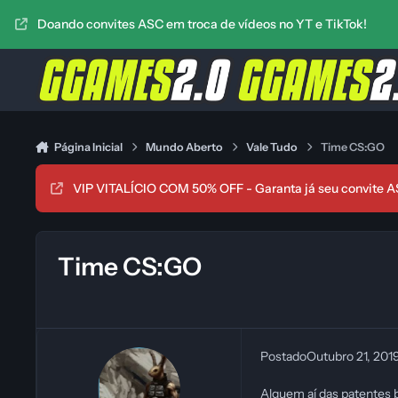
Ir para conteúdo
Doando convites ASC em troca de vídeos no YT e TikTok!
Página Inicial
Mundo Aberto
Vale Tudo
Time CS:GO
VIP VITALÍCIO COM 50% OFF - Garanta já seu convite A
Time CS:GO
Postado
Outubro 21, 201
Alguem aí das patentes 