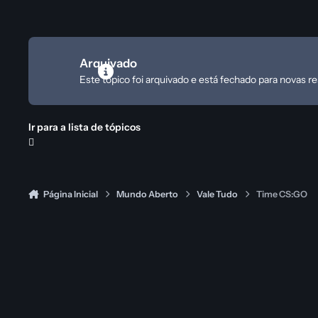
Arquivado
Este tópico foi arquivado e está fechado para novas r
Ir para a lista de tópicos
Página Inicial
Mundo Aberto
Vale Tudo
Time CS:GO