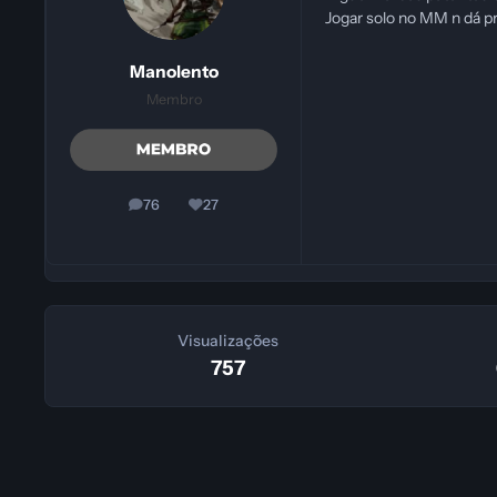
Jogar solo no MM n dá pra
Manolento
Membro
76
27
posts
Reputação
Visualizações
757