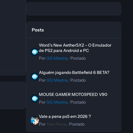
Posts
Word’s New AetherSX2 – O Emulador de PS2 para Andro
Word’s New AetherSX2 – O Emulador
de PS2 para Android e PC
Por
GG Mestre
, ·
Postado
Alguém jogando Battlefield 6 BETA?
Alguém jogando Battlefield 6 BETA?
Por
GG Mestre
, ·
Postado
MOUSE GAMER MOTOSPEED V90
MOUSE GAMER MOTOSPEED V90
Por
GG Mestre
, ·
Postado
Vale a pena ps5 em 2026 ?
Vale a pena ps5 em 2026 ?
Por
Alan Peixe
, ·
Postado