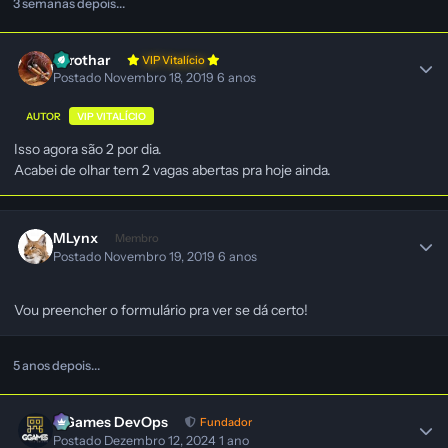
3 semanas depois...
Zerothar
VIP Vitalício
Postado
Novembro 18, 2019
6 anos
AUTOR
VIP VITALÍCIO
Isso agora são 2 por dia.
Acabei de olhar tem 2 vagas abertas pra hoje ainda.
MLynx
Membro
Postado
Novembro 19, 2019
6 anos
Vou preencher o formulário pra ver se dá certo!
5 anos depois...
GGames DevOps
Fundador
Postado
Dezembro 12, 2024
1 ano