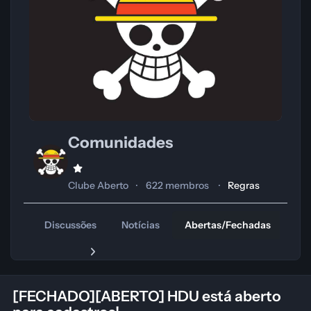
Comunidades
Clube Aberto
622 membros
Regras
Discussões
Notícias
Abertas/Fechadas
Tr
[FECHADO][ABERTO] HDU está aberto