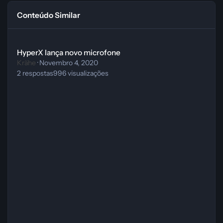
Conteúdo Similar
HyperX lança novo microfone
HyperX lança novo microfone
Krähe
·
Novembro 4, 2020
2
respostas
996
visualizações