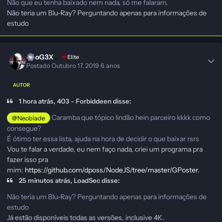
Não que eu tenha baixado nem nada, só me falaram.
Não teria um Blu-Ray? Perguntando apenas para informações de
estudo
NeoG3X
Elite
Postado
Outubro 17, 2019
6 anos
AUTOR
1 hora atrás, 403 - Forbiddeen disse:
Caramba que tópico lindão hein parceiro kkkk como
@Neoblade
consegue?
É ótimo ter essa lista, ajuda na hora de decidir o que baixar rsrs
Vou te falar a verdade, eu nem faço nada, criei um programa pra
fazer isso pra
mim:
https://github.com/dposs/NodeJS/tree/master/GPoster
.
25 minutos atrás, LoadSec disse:
Não teria um Blu-Ray? Perguntando apenas para informações de
estudo
Já estão disponíveis todas as versões, inclusive 4K.