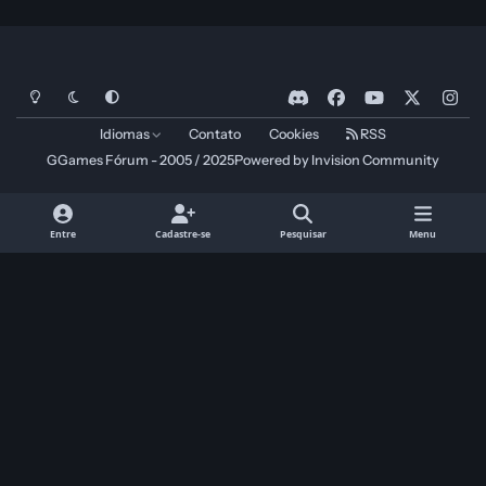
Modo Claro
Dark Mode
System Preference
d
f
y
x
i
i
a
o
n
Idiomas
Contato
Cookies
RSS
s
c
u
s
GGames Fórum - 2005 / 2025
Powered by
Invision Community
c
e
t
t
o
b
u
a
r
o
b
g
Entre
Cadastre-se
Pesquisar
Menu
d
o
e
r
k
a
m