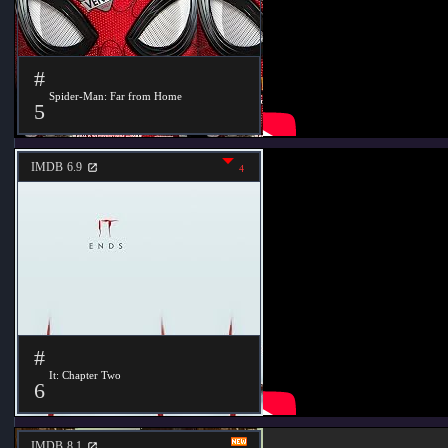
#
Spider-Man: Far from Home
5
IMDB
6.9
4
#
It: Chapter Two
6
IMDB
8.1