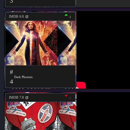
3
IMDB
6.0
3
#
Dark Phoenix
4
IMDB
7.8
1