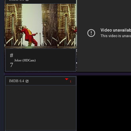
#
Joker (HDCam)
7
IMDB
6.4
1