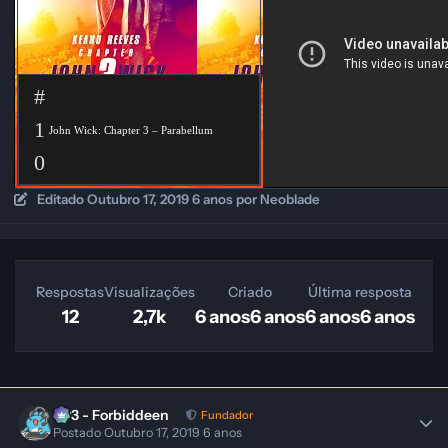
#
1
John Wick: Chapter 3 – Parabellum
0
Editado
Outubro 17, 2019
6 anos
por Neoblade
Respostas
Visualizações
Criado
Última resposta
12
2,7k
6 anos
6 anos
6 anos
6 anos
403 - Forbiddeen
Fundador
Postado
Outubro 17, 2019
6 anos