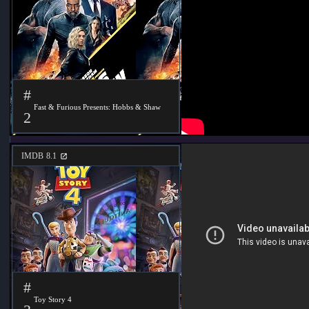
#
Fast & Furious Presents: Hobbs & Shaw
2
IMDB
8.1
#
Toy Story 4