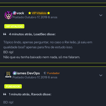
Ravock
VIP Vitalício
Postado
Outubro 17, 2019
6 anos
VIP VITALÍCIO
4 minutos atrás, LoadSec disse:
Tópico lindo, apenas perguntar, no caso o Rei leão, já saiu em
qualidade boa? apenas para fins de estudo isso.
BD rip!
Não que eu tenha baixado nem nada, só me falaram.
GGames DevOps
Fundador
Postado
Outubro 17, 2019
6 anos
FUNDADOR
1 minuto atrás, Ravock disse:
BD rip!