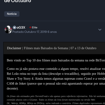
de Outubro
Notícia
NeoG3X
Elite
Postado
Outubro 17, 2019
6 anos
Disclaimer
| Filmes mais Baixados da Semana | 07 a 13 de Outubro
Bem vindo ao Top 10 dos filmes mais baixados da semana na rede BitTorr
Como eu já não postava esse conteúdo a algum tempo, resolvi atualizar v
Rei Leão reina no topo da lista (desculpe o trocadilho), seguido por Hob
Shaw e Toy Story 4. Ainda temos algumas supresas como Crawl e a vers
CAM de Joker (parece que o pessoal não está aguentando esperar por uma
decente).
Os filmes são estimados pelo TorrentFreak e são apenas para referência informativa. Não há nenhuma
conteúdo abaixo com o GGames. Todos os filmes da lista foram monitorados na versão Web-
DL, Webrip, HDRip, BDrip ou DVDrip, salvo indicado o contrário. Filmes duplicados representam dif