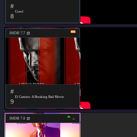
#
Crawl
8
IMDB
7.7
#
El Camino: A Breaking Bad Movie
9
IMDB
7.8
-1