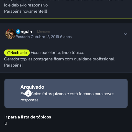
lo e deixa-lo responsivo.
Parabéns novamente!!!
penguin
Membro
Postado
Outubro 18, 2019
6 anos
Ficou excelente, lindo tópico.
@Neoblade
Gerador top, as postagens ficam com qualidade profissional.
Parabéns!
Arquivado
Este tópico foi arquivado e está fechado para novas
respostas.
Ir para a lista de tópicos