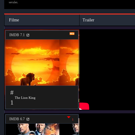
versões.
Filme
Trailer
IMDB
7.1
#
The Lion King
1
IMDB
6.7
1