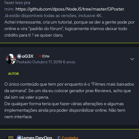
fazer isso pra
mim:
https://github.com/dposs/NodeJS/tree/master/GPoster
.
Já estão disponíveis todas as versões, inclusive 4K.
Achei interessante, cria um tutorial, porque se der a gente pode por
online e vira "padrão do fórum", logicamente iríamos deixar todo
crédito para ti
se quiser claro.
?
NeoG3X
Elite
Postado
Outubro 17, 2019
6 anos
AUTOR
O único conteúdo que tem por enquanto é o "Filmes mais baixados
da semana". Se um dia eu colocar gerador pras Reviews, acho que
daí sim vai valer a pena.
De qualquer forma teria que fazer várias alterações e algumas
implementações ainda pra poder disponibilizar online. Não tem
nem interface.
GGames DevOps
Fundador