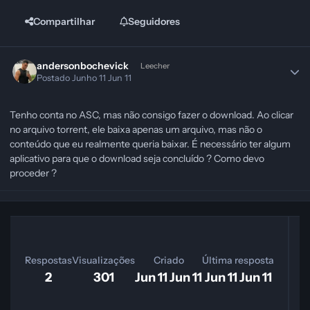
Compartilhar
Seguidores
andersonbochevick
Leecher
Postado
Junho 11
Jun 11
Tenho conta no ASC, mas não consigo fazer o download. Ao clicar
no arquivo torrent, ele baixa apenas um arquivo, mas não o
conteúdo que eu realmente queria baixar. É necessário ter algum
aplicativo para que o download seja concluído ? Como devo
proceder ?
M
Respostas
Visualizações
Criado
Última resposta
2
301
Jun 11
Jun 11
Jun 11
Jun 11