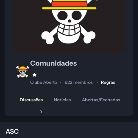
Comunidades
Clube Aberto
622 membros
Regras
Discussões
Notícias
Abertas/Fechadas
Tr
ASC