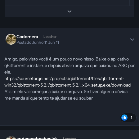
Expand topic overview
Codornera
Leecher
Postado
Junho 11
Jun 11
Amigo, pelo visto você é um pouco novo nisso. Baixe o aplicativo
qBittorrent e instale, e depois abra o arquivo que baixou no ASC por
ele.
https://sourceforge.net/projects/qbittorrent/files/qbittorrent-
win32/qbittorrent-5.2.1/qbittorrent_5.2.1_x64_setup.exe/download
Aí sim ele vai começar a baixar o arquivo. Se tiver alguma dúvida
me manda aí que tento te ajudar se eu souber
1
andersonbochevick
Leecher