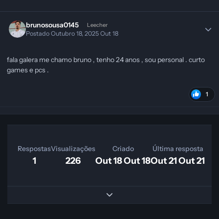
brunosousa0145
Leecher
Postado
Outubro 18, 2025
Out 18
fala galera me chamo bruno , tenho 24 anos , sou personal . curto
games e pcs .
1
Respostas
Visualizações
Criado
Última resposta
1
226
Out 18
Out 18
Out 21
Out 21
Expand topic overview