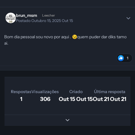
brun_msm
Leecher
Postado
Outubro 15, 2025
Out 15
Bom dia pessoal sou novo por aqui .
quem puder dar diks tamo
😉
ai.
1
Respostas
Visualizações
Criado
Última resposta
1
306
Out 15
Out 15
Out 21
Out 21
Expand topic overview