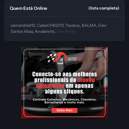
Quem Está Online
(lista completa)
samandriell12
CaikeCHB2017
Trezeus
BALMA
Davi
Santos Maia
Avvalanchii
Alan Peixe