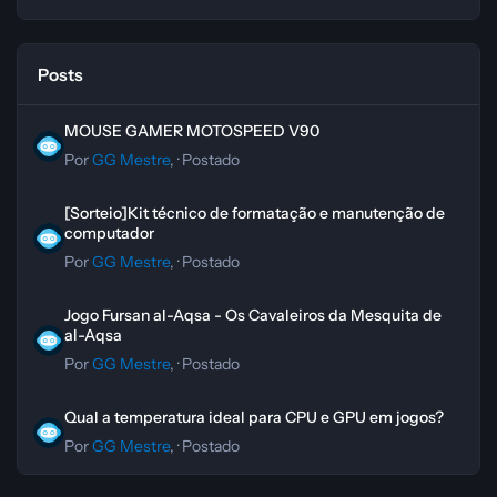
Posts
MOUSE GAMER MOTOSPEED V90
MOUSE GAMER MOTOSPEED V90
Por
GG Mestre
, ·
Postado
[Sorteio]Kit técnico de formatação e manutenção de computador
[Sorteio]Kit técnico de formatação e manutenção de
computador
Por
GG Mestre
, ·
Postado
Jogo Fursan al-Aqsa - Os Cavaleiros da Mesquita de al-Aqsa
Jogo Fursan al-Aqsa - Os Cavaleiros da Mesquita de
al-Aqsa
Por
GG Mestre
, ·
Postado
Qual a temperatura ideal para CPU e GPU em jogos?
Qual a temperatura ideal para CPU e GPU em jogos?
Por
GG Mestre
, ·
Postado