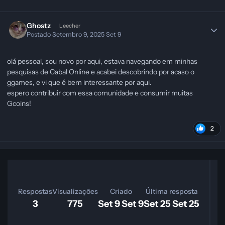
Ghostz
Leecher
Postado
Setembro 9, 2025
Set 9
olá pessoal, sou novo por aqui, estava navegando em minhas
pesquisas de Cabal Online e acabei descobrindo por acaso o
ggames, e vi que é bem interessante por aqui.
espero contribuir com essa comunidade e consumir muitas
Gcoins!
2
M
Respostas
Visualizações
Criado
Última resposta
3
775
Set 9
Set 9
Set 25
Set 25