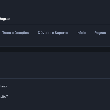
Regras
Troca e Doações
Dúvidas e Suporte
Início
Regras
1 ano
vite?