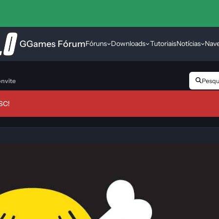
GGames Fórum
Fóruns
Downloads
Tutoriais
Notícias
Nav
nvite
Pesqui
SC!