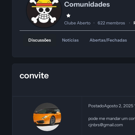
Comunidades
Clube Aberto
622 membros
Discussões
Notícias
Abertas/Fechadas
convite
Postado
Agosto 2, 2025
pode me mandar um con
cjnbrs@gmail.com