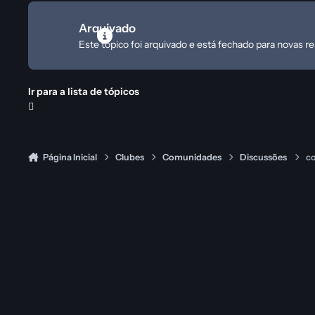
Arquivado
Este tópico foi arquivado e está fechado para novas r
Ir para a lista de tópicos
Página Inicial
Clubes
Comunidades
Discussões
co