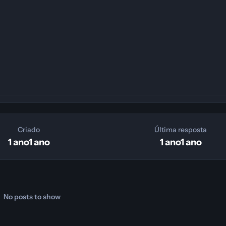
Criado
Última resposta
1 ano
1 ano
1 ano
1 ano
No posts to show