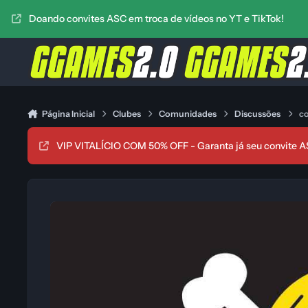
Ir para conteúdo
Doando convites ASC em troca de vídeos no YT e TikTok!
Página Inicial
Clubes
Comunidades
Discussões
co
VIP VITALÍCIO COM 50% OFF - Garanta já seu convite A