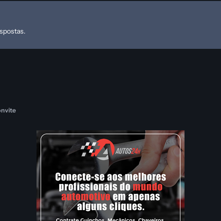
espostas.
nvite