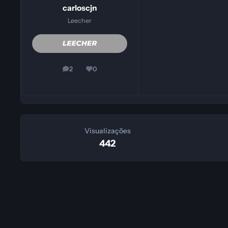
carloscjn
Leecher
2
0
posts
Reputação
Visualizações
442