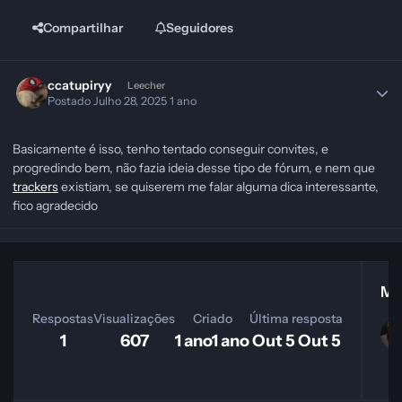
Compartilhar
Seguidores
ccatupiryy
Leecher
Postado
Julho 28, 2025
1 ano
Basicamente é isso, tenho tentado conseguir convites, e
progredindo bem, não fazia ideia desse tipo de fórum, e nem que
trackers
existiam, se quiserem me falar alguma dica interessante,
fico agradecido
Mai
Respostas
Visualizações
Criado
Última resposta
1
607
1 ano
1 ano
Out 5
Out 5