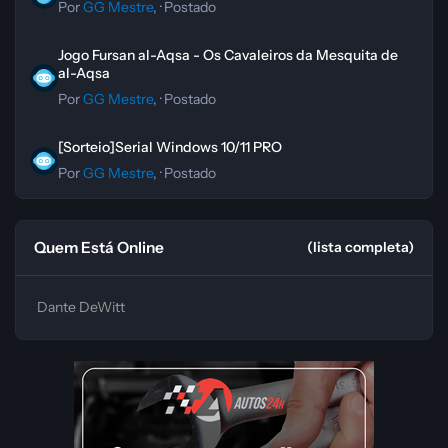
Por
GG Mestre
, ·
Postado
Jogo Fursan al-Aqsa - Os Cavaleiros da Mesquita de al-Aqsa
Jogo Fursan al-Aqsa - Os Cavaleiros da Mesquita de
al-Aqsa
Por
GG Mestre
, ·
Postado
[Sorteio]Serial Windows 10/11 PRO
[Sorteio]Serial Windows 10/11 PRO
Por
GG Mestre
, ·
Postado
Quem Está Online
(lista completa)
Dante DeWitt