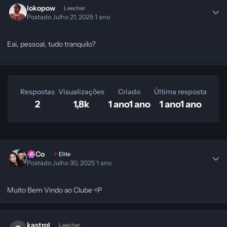
lokopow
Leecher
Postado
Julho 21, 2025
1 ano
Eai, pessoal, tudo tranquilo?
Respostas
Visualizações
Criado
Última resposta
2
1,8k
1 ano
1 ano
1 ano
1 ano
SeCo
Elite
Postado
Julho 30, 2025
1 ano
Muito Bem Vindo ao Clube =P
kastrol
Leecher