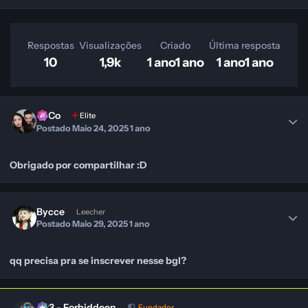
Respostas
Visualizações
Criado
Última resposta
10
1,9k
1 ano
1 ano
1 ano
1 ano
SeCo
Elite
Postado
Maio 24, 2025
1 ano
Obrigado por compartilhar :D
Bycce
Leecher
Postado
Maio 29, 2025
1 ano
qq precisa pra se inscrever nesse bgl?
403 - Forbiddeen
Fundador