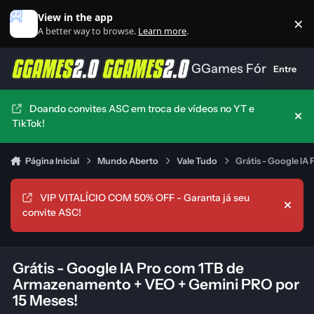
Ir para conteúdo
View in the app
×
Di
A better way to browse.
Learn more
.
GGames Fórum
Entre
Doando convites ASC em troca de vídeos no YT e
Hid
TikTok!
Página Inicial
Mundo Aberto
Vale Tudo
Grátis - Google I
VIP VITALÍCIO COM 50% OFF - Garanta já seu
Hide
convite ASC!
Grátis - Google IA Pro com 1TB de
Armazenamento + VEO + Gemini PRO por
15 Meses!