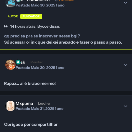
Postado
Maio 30, 2025
1 ano
AUTOR
FUNDADOR
14 horas atrás, Bycce disse:
qq precisa pra se inscrever nesse bgl?
Só acessar o link que deixei anexado e fazer o passo a passo.
FeaR
Membro
Postado
Maio 30, 2025
1 ano
Rapaz... aí é brabo mermo!
Mxpuma
Leecher
Postado
Maio 31, 2025
1 ano
Obrigado por compartilhar