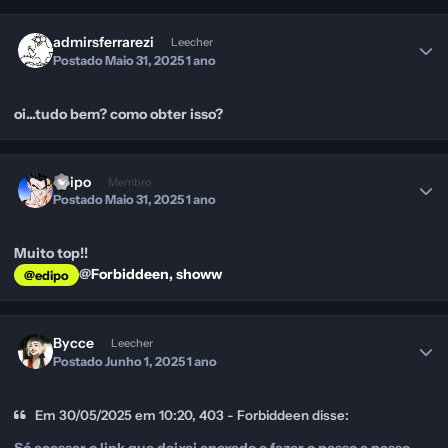
admirsferrarezi
Leecher
Postado
Maio 31, 2025
1 ano
oi...tudo bem? como obter isso?
edipo
Membro
Postado
Maio 31, 2025
1 ano
Muito top!!
@
Forbiddeen, showw
@edipo
Bycce
Leecher
Postado
Junho 1, 2025
1 ano
Em 30/05/2025 em 10:20, 403 - Forbiddeen disse:
Só acessar o link que deixei anexado e fazer o passo a passo.