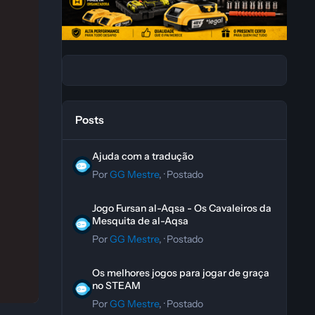
Posts
Ajuda com a tradução
Ajuda com a tradução
Por
GG Mestre
, ·
Postado
Jogo Fursan al-Aqsa - Os Cavaleiros da Mesquita de al-A
Jogo Fursan al-Aqsa - Os Cavaleiros da
Mesquita de al-Aqsa
Por
GG Mestre
, ·
Postado
Os melhores jogos para jogar de graça no STEAM
Os melhores jogos para jogar de graça
no STEAM
Por
GG Mestre
, ·
Postado