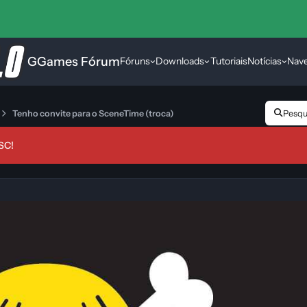
GGames Fórum
Fóruns
Downloads
Tutoriais
Notícias
Nav
Tenho convite para o SceneTime (troca)
Pesqui
SC!