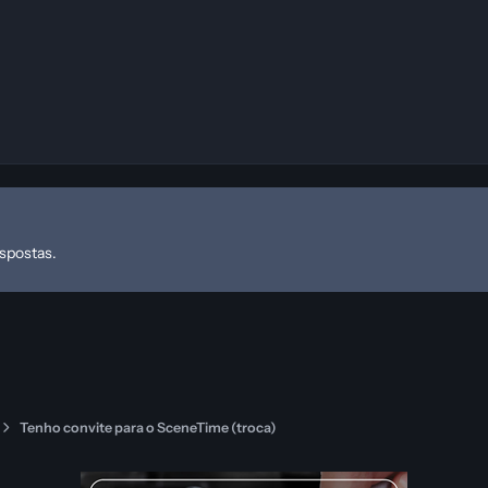
espostas.
Tenho convite para o SceneTime (troca)