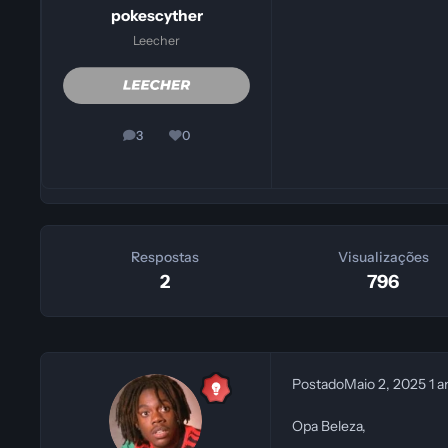
pokescyther
Leecher
3
0
posts
Reputação
Respostas
Visualizações
2
796
Postado
Maio 2, 2025
1 a
Opa Beleza,