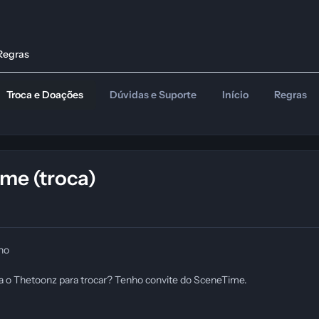
Regras
Troca e Doações
Dúvidas e Suporte
Início
Regras
me (troca)
ano
 o Thetoonz para trocar? Tenho convite do SceneTime.