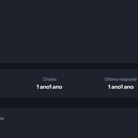
Criado
Última resposta
1 ano
1 ano
1 ano
1 ano
no