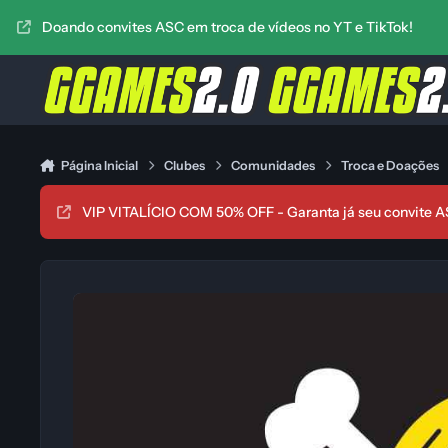
Ir para conteúdo
Doando convites ASC em troca de vídeos no YT e TikTok!
Página Inicial
Clubes
Comunidades
Troca e Doações
VIP VITALÍCIO COM 50% OFF - Garanta já seu convite A