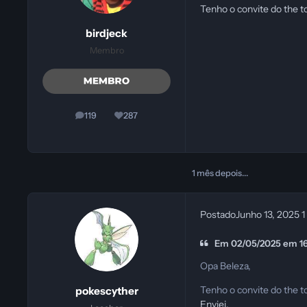
Tenho o convite do the 
birdjeck
Membro
119
287
posts
Reputação
1 mês depois...
Postado
Junho 13, 2025
1
Em 02/05/2025 em 16:2
Opa Beleza,
Tenho o convite do the 
pokescyther
Enviei.