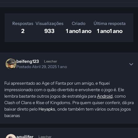
Respostas
Visualizações
Criado
Última resposta
2
933
1 ano
1 ano
1 ano
1 ano
beifeng123
Leecher
Postado
Abril 29, 2025
1 ano
Fui apresentado ao
Age of Fanta
por um amigo, e fiquei
impressionado com o quão divertido e envolvente o jogo é. Ele
lembra bastante outros jogos de estratégia para
Android
, como
Clash of Clans
e
Rise of Kingdoms
. Pra quem quiser conferir, dá pra
baixar direto pelo
Heyapks
, onde também tem vários outros jogos
bacanas
aquilifer
Leecher