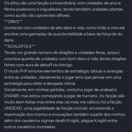
Os elfos são uma facção extraordinária, com unidades de arco e
flecha poderosos e inigualáveis, tendo também unidades plantas
como auxílio são oponentes difíceis.
**ORKS**
Contando com unidades de alto dano e vida, como trolls e orks ele
envolve uma gameplay de pura brutalidade a base da força de do
dano.
**SCALEFOLK**
Tendo um grande número de dragões e unidades feras, possuí
uma boa quantia de unidades com bom dano e vida, tendo dragões
fortes com aura de debuff no inimigo.
O modo PvP envolve elementos de estratégia, táticas e sinergias
entre as unidades, obviamente o jogar tens que pensar em uma
estratégia para obter a desejada vitória.
Geralmente, em minhas partidas, costumo jogar de undead e
DWARF, mas estou começando a jogar de humans. As facção são
muito bem feitas mas entre elas oq mais me cativou foi a facção
UNDEAD, uma jogabilidade de facção incrível, envolvendo a
reanimação dos mortos e invocações também a partir dos mortos,
além dos cavaleiros sigmas death Knight, plague Knight entre
outros cavaleiros montados.