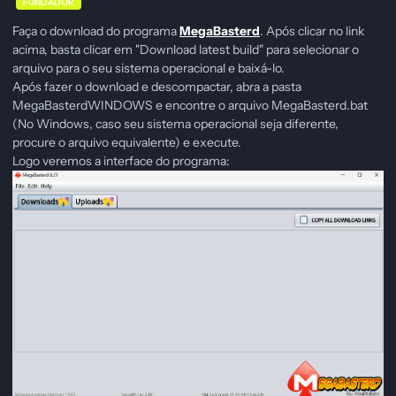
FUNDADOR
Faça o download do programa
MegaBasterd
. Após clicar no link
acima, basta clicar em "Download latest build" para selecionar o
arquivo para o seu sistema operacional e baixá-lo.
Após fazer o download e descompactar, abra a pasta
MegaBasterdWINDOWS e encontre o arquivo MegaBasterd.bat
(No Windows, caso seu sistema operacional seja diferente,
procure o arquivo equivalente) e execute.
Logo veremos a interface do programa: