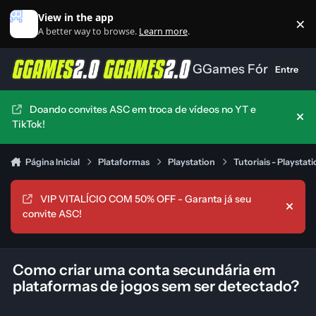
Ir para conteúdo
View in the app
×
Di
A better way to browse.
Learn more
.
GGames Fórum
Entre
Doando convites ASC em troca de vídeos no YT e
Hid
TikTok!
Página Inicial
Plataformas
Playstation
Tutoriais - Playstat
VIP VITALÍCIO COM 50% OFF - Garanta já seu
Hide
convite ASC!
Como criar uma conta secundária em
plataformas de jogos sem ser detectado?