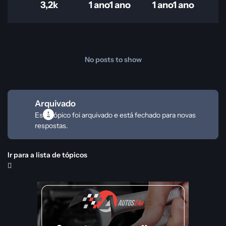
3,2k
1 ano
1 ano
1 ano
1 ano
No posts to show
Arquivado
Este tópico foi arquivado e está fechado para novas
respostas.
Ir para a lista de tópicos