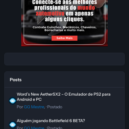
Posts
Word’s New AetherSX2 – O Emulador de PS2 para Android e PC
Word’s New AetherSX2 – O Emulador de PS2 para
Android e PC
Por
GG Mestre
, ·
Postado
Alguém jogando Battlefield 6 BETA?
Alguém jogando Battlefield 6 BETA?
Por
GG Mestre
, ·
Postado