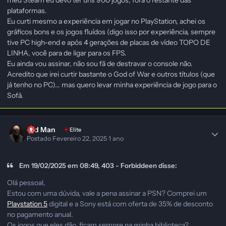
plataformas.
Eu curti mesmo a experiência em jogar no PlayStation, achei os
gráficos bons e os jogos fluídos (digo isso por experiência, sempre
tive PC high-end e após 4 gerações de placas de vídeo TOPO DE
LINHA, você para de ligar para os FPS.
Eu ainda vou assinar, não sou fã de destravar o console não.
Acredito que irei curtir bastante o God of War e outros títulos (que
já tenho no PC)... mas quero levar minha experiência de jogo para o
Sofá.
Old Man
Elite
Postado
Fevereiro 22, 2025
1 ano
Em 19/02/2025 em 08:49, 403 - Forbiddeen disse:
Olá pessoal,
Estou com uma dúvida, vale a pena assinar a PSN? Comprei um
Playstation 5
digital e a Sony está com oferta de 35% de desconto
no pagamento anual.
Os jogos que eles dão, ficam sempre na minha biblioteca?