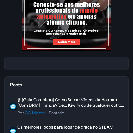
Posts
🎬 [Guia Completo] Como Baixar Vídeos da Hotmart [Com DRM], Pand
🎬 [Guia Completo] Como Baixar Vídeos da Hotmart
[Com DRM], PandaVídeo, Kiwify ou de qualquer outro
curso
Por
GG Mestre
, ·
Postado
Os melhores jogos para jogar de graça no STEAM
Os melhores jogos para jogar de graça no STEAM