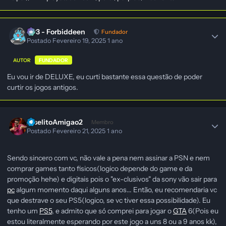
403 - Forbiddeen
Fundador
Postado
Fevereiro 19, 2025
1 ano
AUTOR
FUNDADOR
Eu vou ir de DELUXE, eu curti bastante essa questão de poder
curtir os jogos antigos.
JoselitoAmigao2
Membro
Postado
Fevereiro 21, 2025
1 ano
Sendo sincero com vc, não vale a pena nem assinar a PSN e nem
comprar games tanto fisicos(logico depende do game e da
promoção hehe) e digitais pois o "ex-clusivos" da sony vão sair para
pc
algum momento daqui alguns anos... Então, eu recomendaria vc
que destrave o seu PS5(logico, se vc tiver essa possibilidade). Eu
tenho um
PS5
, e admito que só comprei para jogar o
GTA
6(Pois eu
estou literalmente esperando por este jogo a uns 8 ou a 9 anos kk),