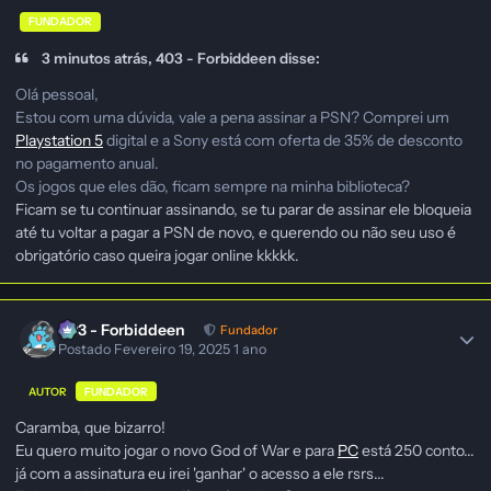
FUNDADOR
3 minutos atrás, 403 - Forbiddeen disse:
Olá pessoal,
Estou com uma dúvida, vale a pena assinar a PSN? Comprei um
Playstation 5
digital e a Sony está com oferta de 35% de desconto
no pagamento anual.
Os jogos que eles dão, ficam sempre na minha biblioteca?
Ficam se tu continuar assinando, se tu parar de assinar ele bloqueia
até tu voltar a pagar a PSN de novo, e querendo ou não seu uso é
obrigatório caso queira jogar online kkkkk.
403 - Forbiddeen
Fundador
Postado
Fevereiro 19, 2025
1 ano
AUTOR
FUNDADOR
Caramba, que bizarro!
Eu quero muito jogar o novo God of War e para
PC
está 250 conto...
já com a assinatura eu irei 'ganhar' o acesso a ele rsrs...