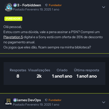
403 - Forbiddeen
Fundador
Postado
Fevereiro 19, 2025
1 ano
FUNDADOR
Olá pessoal,
Estou com uma dúvida, vale a pena assinar a PSN? Comprei um
Playstation 5
digital e a Sony está com oferta de 35% de desconto
no pagamento anual.
Os jogos que eles dão, ficam sempre na minha biblioteca?
Respostas
Visualizações
Criado
Última resposta
8
2k
1 ano
1 ano
1 ano
1 ano
GGames DevOps
Fundador
Postado
Fevereiro 19, 2025
1 ano