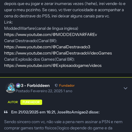
depois que eu jogar e zerar inumeras vezes (hehe), irei vende-lo e
upar o meu pczinho. Se caso, vc tiver curiosidade e acompanhar a
cena do destrave do PS5, irei deixar alguns canais para vc.
Link:
ModdedWarfare(canal de lingua inglesa)
https://www.youtube.com/@MODDEDWARFAREv
Canal Destravado(Canal BR):
https://www.youtube.com/@CanalDestravado3
https://www.youtube.com/@CanalDestravadoVideoGames
Canal Explosão dos Games(Canal BR):
https://www.youtube.com/@Explosaodogame/videos
403 - Forbiddeen
Fundador
Postado
Fevereiro 22, 2025
1 ano
AUTOR
FUNDADOR
Em 21/02/2025 em 16:21, JoselitoAmigao2 disse:
Sendo sincero com vc, não vale a pena nem assinar a PSN e nem
comprar games tanto fisicos(logico depende do game e da