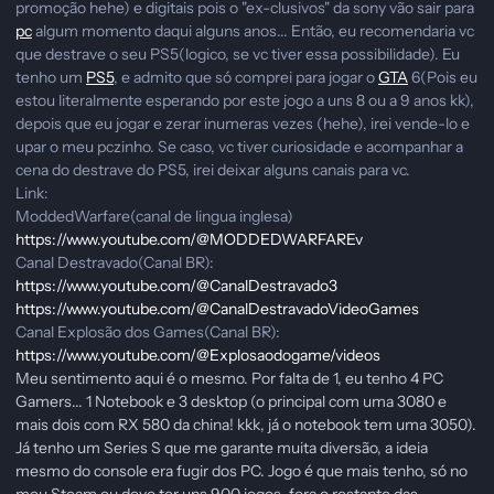
promoção hehe) e digitais pois o "ex-clusivos" da sony vão sair para
pc
algum momento daqui alguns anos... Então, eu recomendaria vc
que destrave o seu PS5(logico, se vc tiver essa possibilidade). Eu
tenho um
PS5
, e admito que só comprei para jogar o
GTA
6(Pois eu
estou literalmente esperando por este jogo a uns 8 ou a 9 anos kk),
depois que eu jogar e zerar inumeras vezes (hehe), irei vende-lo e
upar o meu pczinho. Se caso, vc tiver curiosidade e acompanhar a
cena do destrave do PS5, irei deixar alguns canais para vc.
Link:
ModdedWarfare(canal de lingua inglesa)
https://www.youtube.com/@MODDEDWARFAREv
Canal Destravado(Canal BR):
https://www.youtube.com/@CanalDestravado3
https://www.youtube.com/@CanalDestravadoVideoGames
Canal Explosão dos Games(Canal BR):
https://www.youtube.com/@Explosaodogame/videos
Meu sentimento aqui é o mesmo. Por falta de 1, eu tenho 4 PC
Gamers... 1 Notebook e 3 desktop (o principal com uma 3080 e
mais dois com RX 580 da china! kkk, já o notebook tem uma 3050).
Já tenho um Series S que me garante muita diversão, a ideia
mesmo do console era fugir dos PC. Jogo é que mais tenho, só no
meu Steam eu devo ter uns 900 jogos, fora o restante das