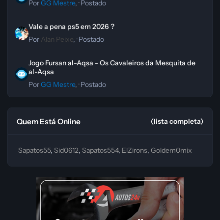
Por
GG Mestre
, ·
Postado
Vale a pena ps5 em 2026 ?
Vale a pena ps5 em 2026 ?
Por
Alan Peixe
, ·
Postado
Jogo Fursan al-Aqsa - Os Cavaleiros da Mesquita de al-Aqsa
Jogo Fursan al-Aqsa - Os Cavaleiros da Mesquita de
al-Aqsa
Por
GG Mestre
, ·
Postado
Quem Está Online
(lista completa)
Sapatos55
Sid0612
Sapatos554
ElZirons
Goldem0mix