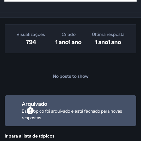
Visualizações
Criado
Última resposta
794
1 ano
1 ano
1 ano
1 ano
No posts to show
Arquivado
Este tópico foi arquivado e está fechado para novas
respostas.
Ir para a lista de tópicos