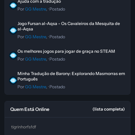
Ajuda com a tradução
Por
GG Mestre
, ·
Postado
Jogo Fursan al-Aqsa - Os Cavaleiros da Mesquita de al-Aqsa
Jogo Fursan al-Aqsa - Os Cavaleiros da Mesquita de
al-Aqsa
Por
GG Mestre
, ·
Postado
Os melhores jogos para jogar de graça no STEAM
Os melhores jogos para jogar de graça no STEAM
Por
GG Mestre
, ·
Postado
Minha Tradução de Barony: Explorando Masmorras em Português
Minha Tradução de Barony: Explorando Masmorras em
Português
Por
GG Mestre
, ·
Postado
Quem Está Online
(lista completa)
tigrinhorfsfdf