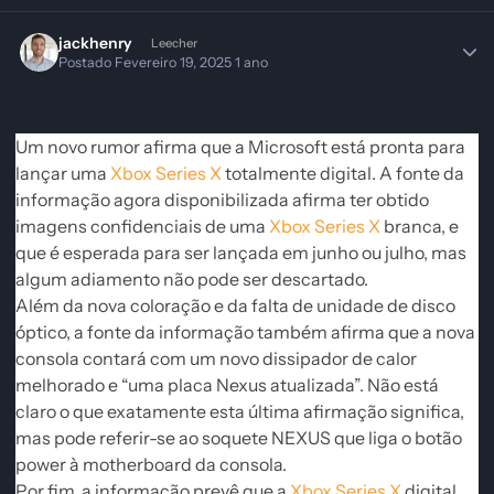
jackhenry
Leecher
Postado
Fevereiro 19, 2025
1 ano
Um novo rumor afirma que a Microsoft está pronta para
lançar uma
Xbox Series X
totalmente digital. A fonte da
informação agora disponibilizada afirma ter obtido
imagens confidenciais de uma
Xbox Series X
branca, e
que é esperada para ser lançada em junho ou julho, mas
algum adiamento não pode ser descartado.
Além da nova coloração e da falta de unidade de disco
óptico, a fonte da informação também afirma que a nova
consola contará com um novo dissipador de calor
melhorado e “uma placa Nexus atualizada”. Não está
claro o que exatamente esta última afirmação significa,
mas pode referir-se ao soquete NEXUS que liga o botão
power à
motherboard
da consola.
Por fim, a informação prevê que a
Xbox Series X
digital