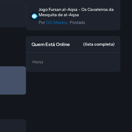
Jogo Fursan al-Aqsa - Os Cavaleiros da Mesquita de al-A
Jogo Fursan al-Aqsa - Os Cavaleiros da
Mesquita de al-Aqsa
Por
GG Mestre
, ·
Postado
Quem Está Online
(lista completa)
Horsz