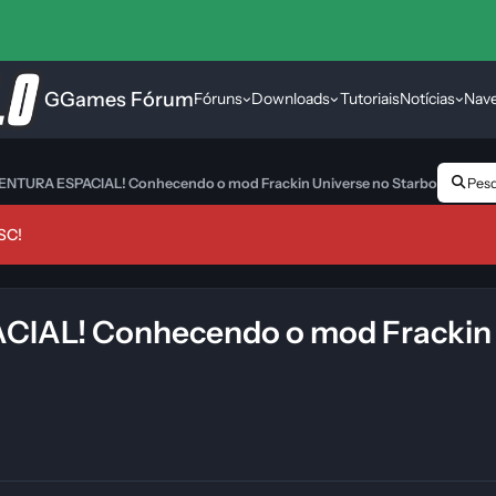
GGames Fórum
Fóruns
Downloads
Tutoriais
Notícias
Nav
NTURA ESPACIAL! Conhecendo o mod Frackin Universe no Starbound!
Pesqu
SC!
AL! Conhecendo o mod Frackin