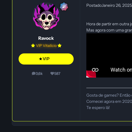
Postado
Janeiro 26, 202
Hora de partir em outra 
Mas agora com uma gran
Ravock
VIP Vitalício
3,6k
587
posts
Reputação
Gosta de games? Então 
Comecei agora em 2020, e
Te espero lá!