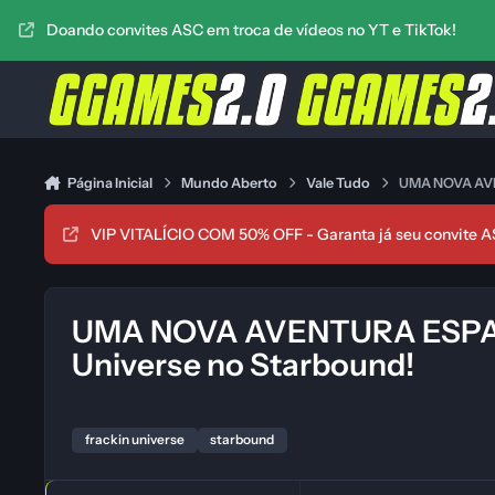
Ir para conteúdo
Doando convites ASC em troca de vídeos no YT e TikTok!
Página Inicial
Mundo Aberto
Vale Tudo
UMA NOVA AVE
VIP VITALÍCIO COM 50% OFF - Garanta já seu convite A
UMA NOVA AVENTURA ESPACI
Universe no Starbound!
frackin universe
starbound