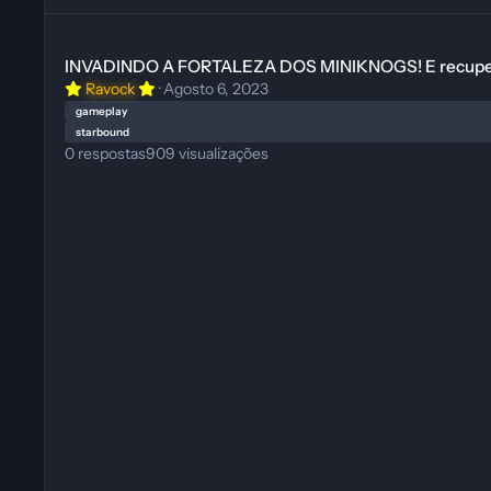
INVADINDO A FORTALEZA DOS MINIKNOGS! E recuperando ma
INVADINDO A FORTALEZA DOS MINIKNOGS! E recuper
Ravock
·
Agosto 6, 2023
gameplay
starbound
0
respostas
909
visualizações