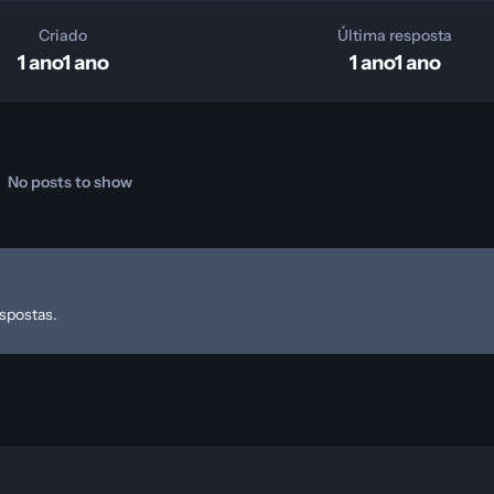
Criado
Última resposta
1 ano
1 ano
1 ano
1 ano
No posts to show
espostas.