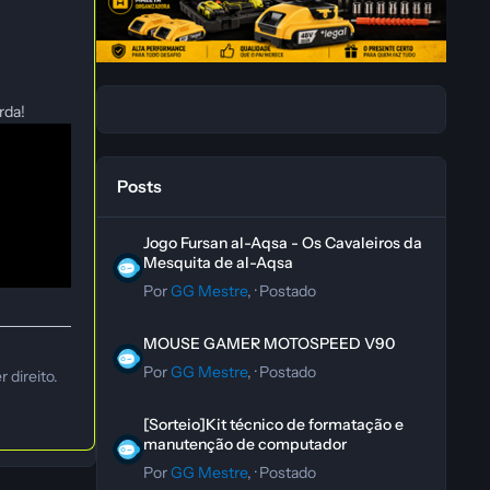
rda!
Posts
Jogo Fursan al-Aqsa - Os Cavaleiros da Mesquita de al-A
Jogo Fursan al-Aqsa - Os Cavaleiros da
Mesquita de al-Aqsa
Por
GG Mestre
, ·
Postado
MOUSE GAMER MOTOSPEED V90
MOUSE GAMER MOTOSPEED V90
Por
GG Mestre
, ·
Postado
 direito.
[Sorteio]Kit técnico de formatação e manutenção de co
[Sorteio]Kit técnico de formatação e
manutenção de computador
Por
GG Mestre
, ·
Postado