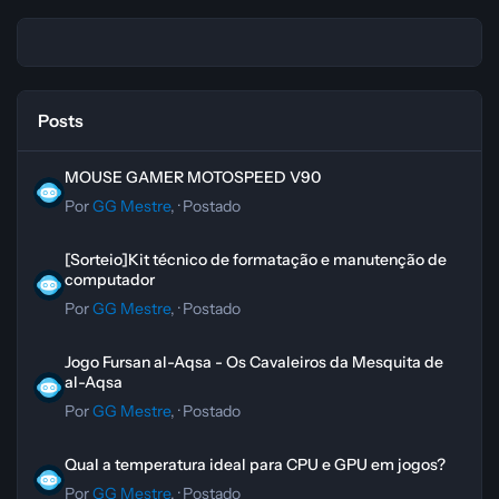
Posts
MOUSE GAMER MOTOSPEED V90
MOUSE GAMER MOTOSPEED V90
Por
GG Mestre
, ·
Postado
[Sorteio]Kit técnico de formatação e manutenção de computador
[Sorteio]Kit técnico de formatação e manutenção de
computador
Por
GG Mestre
, ·
Postado
Jogo Fursan al-Aqsa - Os Cavaleiros da Mesquita de al-Aqsa
Jogo Fursan al-Aqsa - Os Cavaleiros da Mesquita de
al-Aqsa
Por
GG Mestre
, ·
Postado
Qual a temperatura ideal para CPU e GPU em jogos?
Qual a temperatura ideal para CPU e GPU em jogos?
Por
GG Mestre
, ·
Postado