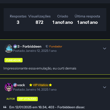
Respostas
Visualizações
Criado
Última resposta
3
872
1 ano
1 ano
1 ano
1 ano
403 - Forbiddeen
Fundador
Postado
Janeiro 12, 2025
1 ano
FUNDADOR
Impressionante essa emulação, eu curti demais
Ravock
VIP Vitalício
Postado
Janeiro 14, 2025
1 ano
AUTOR
VIP VITALÍCIO
Em 12/01/2025 em 16:34, 403 - Forbiddeen disse: