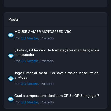
Posts
MOUSE GAMER MOTOSPEED V90
MOUSE GAMER MOTOSPEED V90
Por
GG Mestre
, ·
Postado
[Sorteio]Kit técnico de formatação e manutenção de computador
[Sorteio]Kit técnico de formatação e manutenção de
computador
Por
GG Mestre
, ·
Postado
Jogo Fursan al-Aqsa - Os Cavaleiros da Mesquita de al-Aqsa
Jogo Fursan al-Aqsa - Os Cavaleiros da Mesquita de
al-Aqsa
Por
GG Mestre
, ·
Postado
Qual a temperatura ideal para CPU e GPU em jogos?
Qual a temperatura ideal para CPU e GPU em jogos?
Por
GG Mestre
, ·
Postado