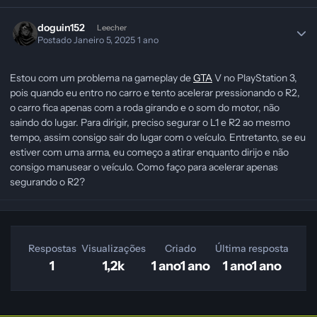
doguin152
Leecher
Postado
Janeiro 5, 2025
1 ano
Estou com um problema na gameplay de
GTA
V no PlayStation 3,
pois quando eu entro no carro e tento acelerar pressionando o R2,
o carro fica apenas com a roda girando e o som do motor, não
saindo do lugar. Para dirigir, preciso segurar o L1 e R2 ao mesmo
tempo, assim consigo sair do lugar com o veículo. Entretanto, se eu
estiver com uma arma, eu começo a atirar enquanto dirijo e não
consigo manusear o veículo. Como faço para acelerar apenas
segurando o R2?
Respostas
Visualizações
Criado
Última resposta
1
1,2k
1 ano
1 ano
1 ano
1 ano