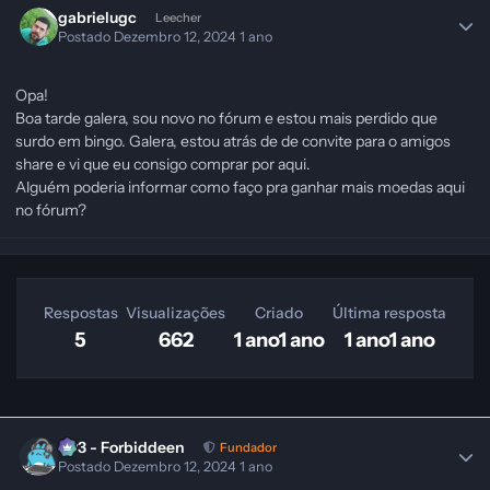
gabrielugc
Leecher
Postado
Dezembro 12, 2024
1 ano
Opa!
Boa tarde galera, sou novo no fórum e estou mais perdido que
surdo em bingo. Galera, estou atrás de de convite para o amigos
share e vi que eu consigo comprar por aqui.
Alguém poderia informar como faço pra ganhar mais moedas aqui
no fórum?
Respostas
Visualizações
Criado
Última resposta
5
662
1 ano
1 ano
1 ano
1 ano
403 - Forbiddeen
Fundador
Postado
Dezembro 12, 2024
1 ano