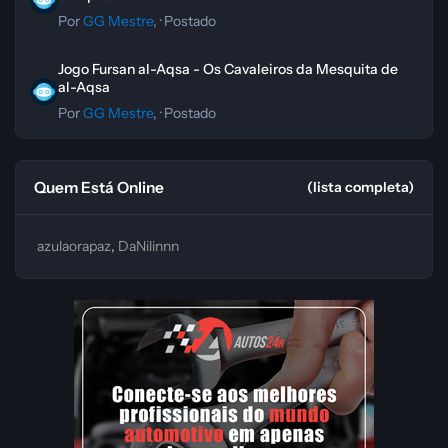
Por
GG Mestre
, ·
Postado
Jogo Fursan al-Aqsa - Os Cavaleiros da Mesquita de al-Aqsa
Jogo Fursan al-Aqsa - Os Cavaleiros da Mesquita de
al-Aqsa
Por
GG Mestre
, ·
Postado
Quem Está Online
(lista completa)
azulaorapaz
DaNilinnn