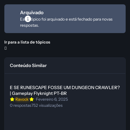
Arquivado
Este tópico foi arquivado e está fechado para novas
respostas.
Ir para a lista de tópicos
Conteúdo Similar
E SE RUNESCAPE FOSSE UM DUNGEON CRAWLER? | Gameplay Fly
E SE RUNESCAPE FOSSE UM DUNGEON CRAWLER?
| Gameplay Flyknight PT-BR
Ravock
·
Fevereiro 6, 2025
0
respostas
752
visualizações