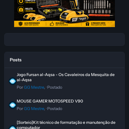
Posts
Jogo Fursan al-Aqsa - Os Cavaleiros da Mesquita de al-Aqsa
Jogo Fursan al-Aqsa - Os Cavaleiros da Mesquita de
al-Aqsa
Por
GG Mestre
, ·
Postado
MOUSE GAMER MOTOSPEED V90
MOUSE GAMER MOTOSPEED V90
Por
GG Mestre
, ·
Postado
[Sorteio]Kit técnico de formatação e manutenção de computador
[Sorteio]Kit técnico de formatação e manutenção de
computador