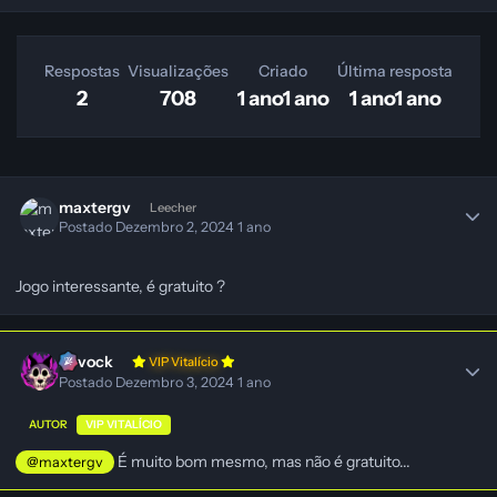
Respostas
Visualizações
Criado
Última resposta
2
708
1 ano
1 ano
1 ano
1 ano
maxtergv
Leecher
Postado
Dezembro 2, 2024
1 ano
Jogo interessante, é gratuito ?
Ravock
VIP Vitalício
Postado
Dezembro 3, 2024
1 ano
AUTOR
VIP VITALÍCIO
É muito bom mesmo, mas não é gratuito...
@maxtergv