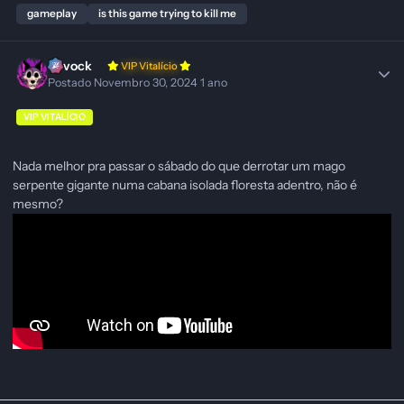
gameplay
is this game trying to kill me
Ravock
VIP Vitalício
Postado
Novembro 30, 2024
1 ano
VIP VITALÍCIO
Nada melhor pra passar o sábado do que derrotar um mago
serpente gigante numa cabana isolada floresta adentro, não é
mesmo?