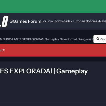
GGames Fórum
Fóruns
Downloads
Tutoriais
Notícias
Nav
NUNCA ANTES EXPLORADA! | Gameplay Neverlooted Dungeon PT-BR
Pesqu
SC!
S EXPLORADA! | Gameplay