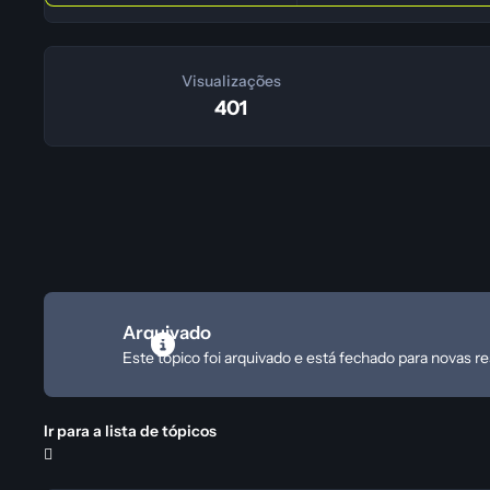
Visualizações
401
Arquivado
Este tópico foi arquivado e está fechado para novas r
Ir para a lista de tópicos