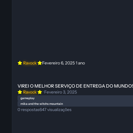
Ravock
Fevereiro 6, 2025
1 ano
VIREI O MELHOR SERVIÇO DE ENTREGA DO MUNDO! Voando por 
VIREI O MELHOR SERVIÇO DE ENTREGA DO MUNDO! Voa
Ravock
·
Fevereiro 3, 2025
gameplay
mika and the witchs mountain
0
respostas
647
visualizações