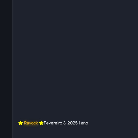
Ravock
Fevereiro 3, 2025
1 ano
PRA QUE SERVE ESSA CHAVE?! Esse jogo parece Zelda! | Game