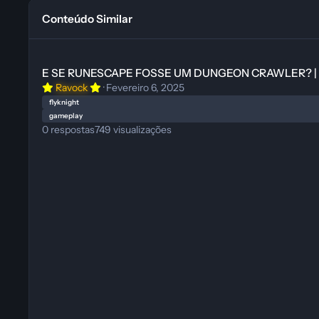
Conteúdo Similar
E SE RUNESCAPE FOSSE UM DUNGEON CRAWLER? | Gameplay 
E SE RUNESCAPE FOSSE UM DUNGEON CRAWLER? | Ga
Ravock
·
Fevereiro 6, 2025
flyknight
gameplay
0
respostas
749
visualizações