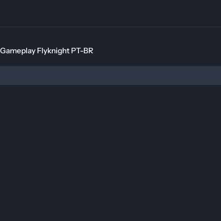
Flyknight PT-BR
meplay Flyknight PT-BR