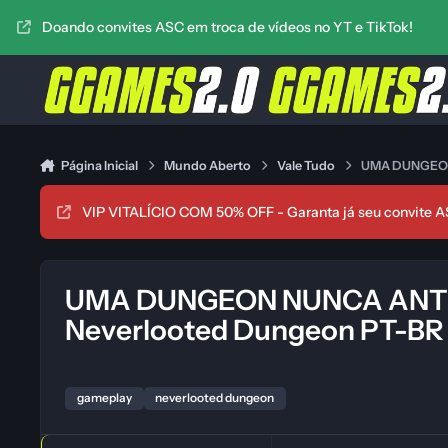
Ir para conteúdo
Doando convites ASC em troca de vídeos no YT e TikTok!
Página Inicial
Mundo Aberto
Vale Tudo
UMA DUNGEON 
VIP VITALÍCIO COM 50% OFF - Garanta já seu convite A
UMA DUNGEON NUNCA ANTE
Neverlooted Dungeon PT-BR
gameplay
neverlooted dungeon