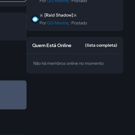
Por
GG Mestre
, ·
Postado
⚔️ [Raid Shadow]⚔️
⚔️ [Raid Shadow]⚔️
Por
GG Mestre
, ·
Postado
Quem Está Online
(lista completa)
Não há membros online no momento