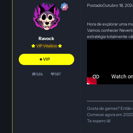
Postado
Outubro 18, 20
Hora de explorar uma ma
Vamos conhecer Neverloo
estratégia totalmente vál
Ravock
VIP Vitalício
3,6k
587
posts
Reputação
Gosta de games? Então 
Comecei agora em 2020, e
Te espero lá!