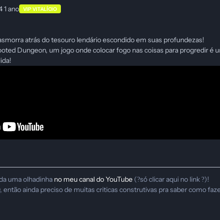
24
1 ano
VIP VITALÍCIO
smorra atrás do tesouro lendário escondido em suas profundezas!
ted Dungeon, um jogo onde colocar fogo nas coisas para progredir é 
ida!
da uma olhadinha
no meu canal do YouTube
(
só clicar aqui no link
)!
?
?
ntão ainda preciso de muitas criticas construtivas pra saber como fazer