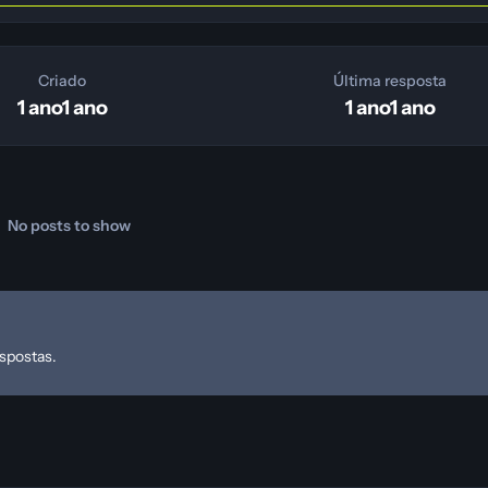
Criado
Última resposta
1 ano
1 ano
1 ano
1 ano
No posts to show
espostas.