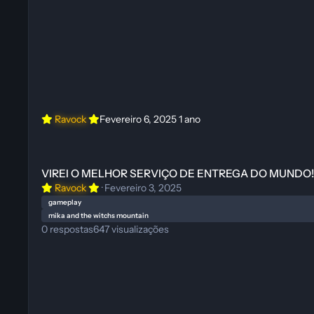
Ravock
Fevereiro 6, 2025
1 ano
VIREI O MELHOR SERVIÇO DE ENTREGA DO MUNDO! Voando por 
VIREI O MELHOR SERVIÇO DE ENTREGA DO MUNDO! Voa
Ravock
·
Fevereiro 3, 2025
gameplay
mika and the witchs mountain
0
respostas
647
visualizações