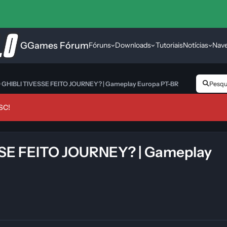
GGames Fórum
Fóruns
Downloads
Tutoriais
Notícias
Nav
 GHIBLI TIVESSE FEITO JOURNEY? | Gameplay Europa PT-BR
Pesqui
SC!
SSE FEITO JOURNEY? | Gameplay