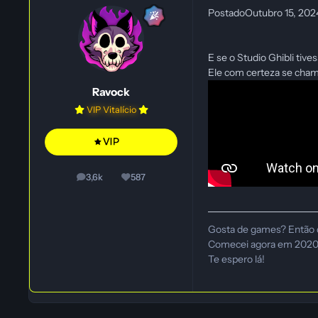
Postado
Outubro 15, 20
E se o Studio Ghibli tiv
Ele com certeza se cham
Ravock
VIP Vitalício
3,6k
587
posts
Reputação
Gosta de games? Então 
Comecei agora em 2020, e
Te espero lá!