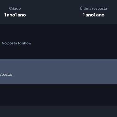
Criado
Última resposta
1 ano
1 ano
1 ano
1 ano
No posts to show
espostas.