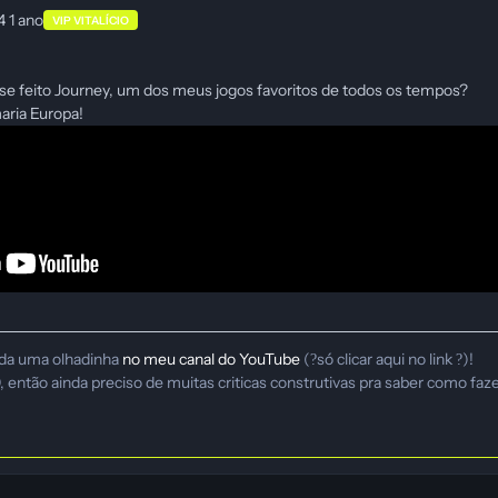
24
1 ano
VIP VITALÍCIO
esse feito Journey, um dos meus jogos favoritos de todos os tempos?
aria Europa!
da uma olhadinha
no meu canal do YouTube
(
só clicar aqui no link
)!
?
?
ntão ainda preciso de muitas criticas construtivas pra saber como fazer