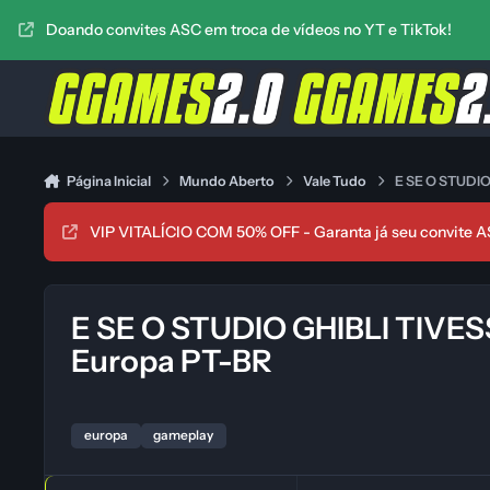
Ir para conteúdo
Doando convites ASC em troca de vídeos no YT e TikTok!
Página Inicial
Mundo Aberto
Vale Tudo
E SE O STUDIO
VIP VITALÍCIO COM 50% OFF - Garanta já seu convite A
E SE O STUDIO GHIBLI TIVE
Europa PT-BR
europa
gameplay