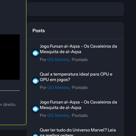
Posts
Jogo Fursan al-Aqsa - Os Cavaleiros da Mesquita de al-A
Jogo Fursan al-Aqsa - Os Cavaleiros da
Mesquita de al-Aqsa
Por
GG Mestre
, ·
Postado
Qual a temperatura ideal para CPU e GPU em jogos?
Qual a temperatura ideal para CPU e
GPU em jogos?
Por
GG Mestre
, ·
Postado
Jogo Fursan al-Aqsa - Os Cavaleiros da Mesquita de al-A
Jogo Fursan al-Aqsa - Os Cavaleiros da
 direito.
Mesquita de al-Aqsa
Por
GG Mestre
, ·
Postado
Quer ler tudo do Universo Marvel? Leia na melhor ordem.
Quer ler tudo do Universo Marvel? Leia
na melhor ordem.