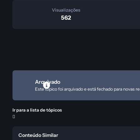
Visualizações
562
Arquivado
Este tópico foi arquivado e está fechado para novas r
Ir para a lista de tópicos
Conteúdo Similar