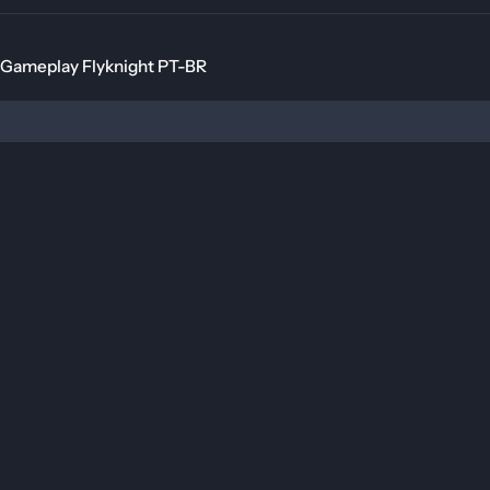
Flyknight PT-BR
meplay Flyknight PT-BR