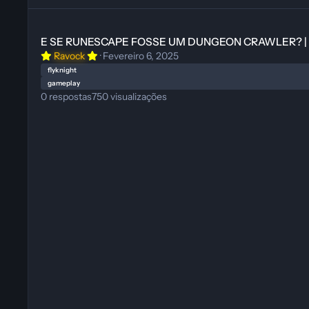
E SE RUNESCAPE FOSSE UM DUNGEON CRAWLER? | Gameplay 
E SE RUNESCAPE FOSSE UM DUNGEON CRAWLER? | Ga
Ravock
·
Fevereiro 6, 2025
flyknight
gameplay
0
respostas
750
visualizações