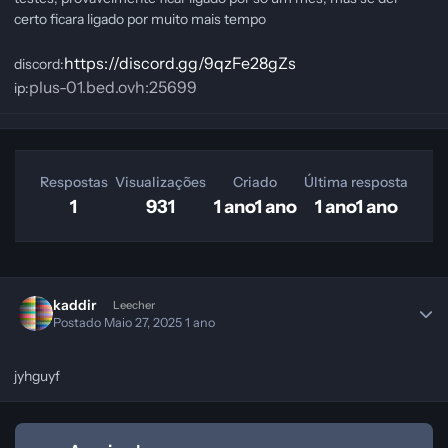
certo ficara ligado por muito mais tempo
https://discord.gg/9qzFe28gZs
discord:
plus-01.bed.ovh:25699
ip:
Respostas
Visualizações
Criado
Última resposta
1
931
1 ano
1 ano
1 ano
1 ano
kaddir
Leecher
Postado
Maio 27, 2025
1 ano
jyhguyf