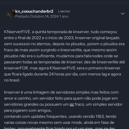
kn_coouchanderbr2
Leecher
Postado
Outubro 14, 2024
1 ano
KNserverFIVE. a quinta temporada de knserver, tudo começou
entre o final de 2022 e o inicio de 2023, knserver original lançado
sem sucesson no aternos, depois no ploudos, porem o ploudos era
fraco de mais assim surgindo o knesrverlite, que mesmo assim
ploudos não era o suficiente, mudamos para falixnodes onde se
passaram todas as temporadas de knserver, des de knserverlite até
knserverFOR, mas agora KNserverFIVE sera o primeiro knserver
que ficara ligado durante 24 horas por dia, com menos lag e agora
no brasil.
knserver é uma linhagem de servidores simples mas feitos com
amor e carinho, um servidor feito para quem não pode jogar em
servidores grandes ou possuem um
pc
fraco, um simples servidor
para jogarem com amigos,
contando com updates frequentes, usando versão 1.16.5, tendo
varias coisas novas mesmo sem usar mods. ainda em fase de
testes, provavelmente ficar ligado por só um mes, mas se der