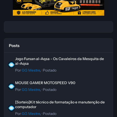
Posts
Jogo Fursan al-Aqsa - Os Cavaleiros da Mesquita de al-Aqsa
Jogo Fursan al-Aqsa - Os Cavaleiros da Mesquita de
al-Aqsa
Por
GG Mestre
, ·
Postado
MOUSE GAMER MOTOSPEED V90
MOUSE GAMER MOTOSPEED V90
Por
GG Mestre
, ·
Postado
[Sorteio]Kit técnico de formatação e manutenção de computador
[Sorteio]Kit técnico de formatação e manutenção de
computador
Por
GG Mestre
, ·
Postado