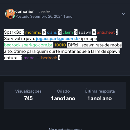
comonier
Leecher
Postado
Setembro 26, 2024
1 ano
SparkGo
(
)(
)(
)(
)(
)
mcmmo
clans
claim
spawn
anticheat
Survival
ip java:
jogar.sparkgo.com.br
ip mcpe
bedrock.sparkgo.com.br
Difícil, spawn rate de mobs
10010
alto, ótimo para quem curte montar aquela farm de spawn
natural.
(
)
mcpe
=
bedrock
Visualizações
Criado
Última resposta
745
1 ano
1 ano
1 ano
1 ano
No posts to show