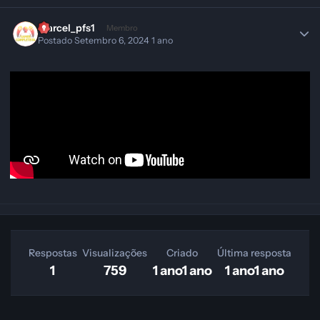
marcel_pfs1
Membro
Postado
Setembro 6, 2024
1 ano
Respostas
Visualizações
Criado
Última resposta
1
759
1 ano
1 ano
1 ano
1 ano