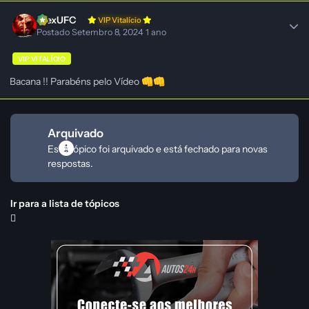
AlexUFC
VIP Vitalício
Postado
Setembro 8, 2024
1 ano
VIP VITALÍCIO
Bacana !! Parabéns pelo Vídeo
👊
👊
Arquivado
Este tópico foi arquivado e está fechado para novas
respostas.
Ir para a lista de tópicos