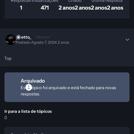
Respostas
Visualizações
Criado
Última resposta
1
471
2 anos
2 anos
2 anos
2 anos
pnetto_
Membro
Postado
Agosto 7, 2024
2 anos
Top
Arquivado
Este tópico foi arquivado e está fechado para novas
respostas.
Ir para a lista de tópicos