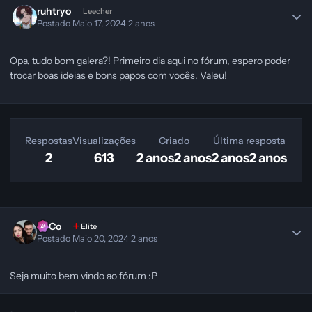
ruhtryo
Leecher
Postado
Maio 17, 2024
2 anos
Opa, tudo bom galera?! Primeiro dia aqui no fórum, espero poder
trocar boas ideias e bons papos com vocês. Valeu!
Respostas
Visualizações
Criado
Última resposta
2
613
2 anos
2 anos
2 anos
2 anos
SeCo
Elite
Postado
Maio 20, 2024
2 anos
Seja muito bem vindo ao fórum
:P