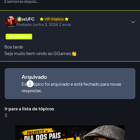
2 semanas depois...
AlexUFC
VIP Vitalício
Postado
Junho 3, 2024
2 anos
VIP VITALÍCIO
Boa tarde
Seja muito bem vindo ao GGames
👏
Arquivado
Este tópico foi arquivado e está fechado para novas
respostas.
Ir para a lista de tópicos