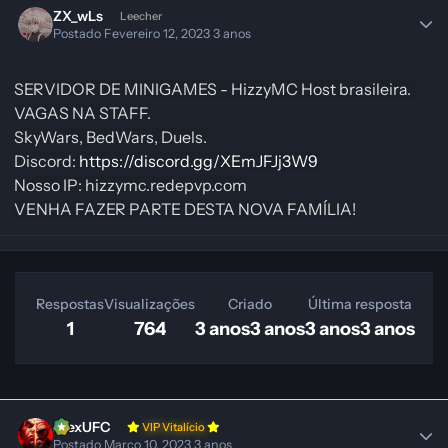
ZX_wLs
Leecher
Postado
Fevereiro 12, 2023
3 anos
SERVIDOR DE MINIGAMES - HizzyMC
Host brasileira.
VAGAS NA STAFF.
SkyWars,
BedWars,
Duels.
Discord:
https://discord.gg/XEmJFJj3W9
Nosso IP: hizzymc.redepvp.com
VENHA FAZER PARTE DESTA NOVA FAMÍLIA!
Respostas
Visualizações
Criado
Última resposta
1
764
3 anos
3 anos
3 anos
3 anos
AlexUFC
VIP Vitalício
Postado
Março 10, 2023
3 anos