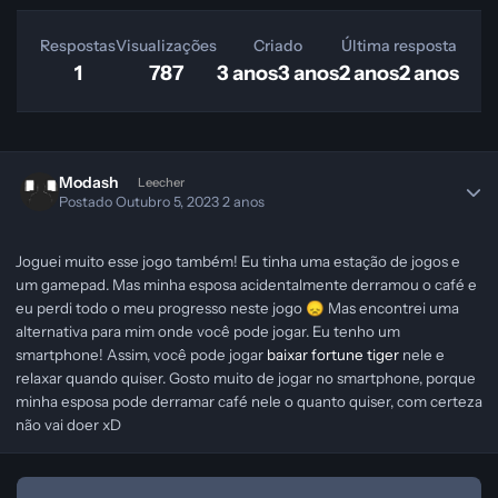
Respostas
Visualizações
Criado
Última resposta
1
787
3 anos
3 anos
2 anos
2 anos
Modash
Leecher
Postado
Outubro 5, 2023
2 anos
Joguei muito esse jogo também! Eu tinha uma estação de jogos e
um gamepad. Mas minha esposa acidentalmente derramou o café e
eu perdi todo o meu progresso neste jogo
Mas encontrei uma
😞
alternativa para mim onde você pode jogar. Eu tenho um
smartphone! Assim, você pode jogar
baixar fortune tiger
nele e
relaxar quando quiser. Gosto muito de jogar no smartphone, porque
minha esposa pode derramar café nele o quanto quiser, com certeza
não vai doer xD