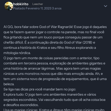
hobkirito
Leecher
Postado
Fevereiro 11, 2023
3 anos
Aí GG, bora falar sobre God of War Ragnarök! Esse jogo é daqueles
que te fazem querer jogar o controle na parede, mas no final você
fica gritando que nem um louco porque conseguiu passar de um
chefão difícil. É a continuação direta do God of War (2018) e
continua a história do Kratos e seu filho Atreus explorando a
mitologia nórdica.
O jogo tem um monte de coisas parecidas com o anterior, tipo
combate em terceira pessoa, exploração de ambientes gigantes e
uma história de arrancar lágrimas. Mas agora tem umas magias
rúnicas e uns monstros novos que dão mais emoção ainda. Ah, e
tem um sistema novo de progressão de equipamentos, que é uma
beleza.
Se liga nas dicas pra você mandar bem no jogo:
Explora tudo: O jogo tem uns ambientes maneirões e vários
segredos escondidos. Vai vasculhando tudo que cê acha coisa boa
e desafios escondidos.
Usa as magias rúnicas: Kratos e Atreus têm magias rúnicas muito