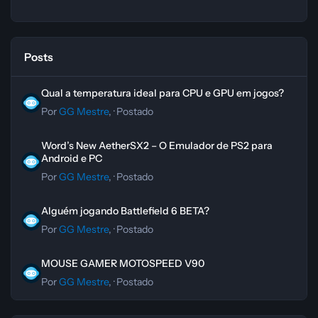
Posts
Qual a temperatura ideal para CPU e GPU em jogos?
Qual a temperatura ideal para CPU e GPU em jogos?
Por
GG Mestre
, ·
Postado
Word’s New AetherSX2 – O Emulador de PS2 para Android e PC
Word’s New AetherSX2 – O Emulador de PS2 para
Android e PC
Por
GG Mestre
, ·
Postado
Alguém jogando Battlefield 6 BETA?
Alguém jogando Battlefield 6 BETA?
Por
GG Mestre
, ·
Postado
MOUSE GAMER MOTOSPEED V90
MOUSE GAMER MOTOSPEED V90
Por
GG Mestre
, ·
Postado