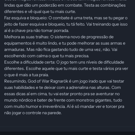
lindas que dão um poderzão em combate. Testa as combinações
diferentes e vê qual que tu mais curte.
Faz esquiva e bloqueio: O combate é uma treta, mas se tu pegar o
jeito de fazer esquiva e bloqueio, tu tá feito. Vai treinando que isso
aí é a chave pra não tomar porrada.
Melhora as suas tralhas: O sistema novo de progressão de
equipamentos é muito lindo, e tu pode melhorar as suas armas e
armaduras. Mas não fica gastando tudo de uma vez, não. Vai
escolhendo com calma o que tu mais precisa.
Escolhe a dificuldade certa: O jogo tem uns níveis de dificuldade
diferentes. Escolhe aquele que tu mais curte e testa vários pra ver
o que é mais a tua praia.
Resumindo, God of War Ragnarök é um jogo irado que vai testar
suas habilidades e te deixar com a adrenalina nas alturas. Com
essas dicas aí em cima, tu vai estar pronto pra se aventurar no
mundo nórdico e bater de frente com monstros gigantes, tudo
com muito humor e irreverência. Aí é só mandar ver e torcer pra
não jogar o controle na parede.