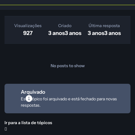
Visualizações
Criado
Última resposta
927
3 anos
3 anos
3 anos
3 anos
No posts to show
Arquivado
Este tópico foi arquivado e está fechado para novas
respostas.
Ir para a lista de tópicos