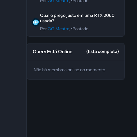
Por
GG Mestre
, ·
Postado
Qual o preço justo em uma RTX 2060 usada?
Qual o preço justo em uma RTX 2060
usada?
Por
GG Mestre
, ·
Postado
Quem Está Online
(lista completa)
Não há membros online no momento