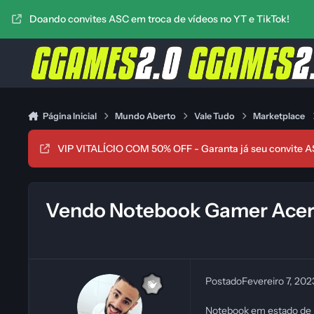
Ir para conteúdo
Doando convites ASC em troca de vídeos no YT e TikTok!
Página Inicial
Mundo Aberto
Vale Tudo
Marketplace
VIP VITALÍCIO COM 50% OFF - Garanta já seu convite A
Vendo Notebook Gamer Acer 
Postado
Fevereiro 7, 20
Notebook em estado de no