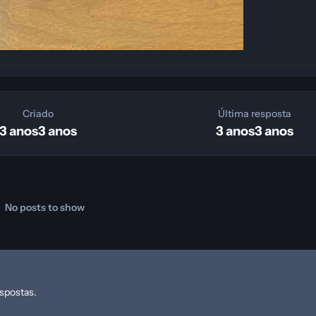
Criado
Última resposta
3 anos
3 anos
3 anos
3 anos
No posts to show
espostas.