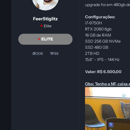
upgrade foi em 480gb d
Configurações:
FeerStiglitz
i7-9750H
Elite
RTX 2060 6gb
16 GB de RAM
SSD 256 GB NVMe
SSD 480 GB
2TB HD
209
98
posts
Reputação
15.6″ - IPS – 144 Hz
Valor: R$ 6.500,00
Obs: Tenho a NF, caixa 