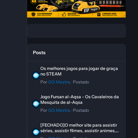
Posts
Os melhores jogos para jogar de graça no STEAM
Os melhores jogos para jogar de graça
no STEAM
Por
GG Mestre
, ·
Postado
Jogo Fursan al-Aqsa - Os Cavaleiros da Mesquita de al-A
Jogo Fursan al-Aqsa - Os Cavaleiros da
Mesquita de al-Aqsa
Por
GG Mestre
, ·
Postado
[FECHADO]O melhor site para assistir séries, assistir filme
[FECHADO]O melhor site para assistir
séries, assistir filmes, assistir animes,
assistir doramas, assistir novelas