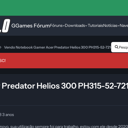
GGames Fórum
Fóruns
Downloads
Tutoriais
Notícias
Nav
Vendo Notebook Gamer Acer Predator Helios 300 PH315-52-7210
Pesqui
SC!
Predator Helios 300 PH315-52-72
23
3 anos
vo, sua utilização sempre foi para trabalho, estou com ele desde 2020