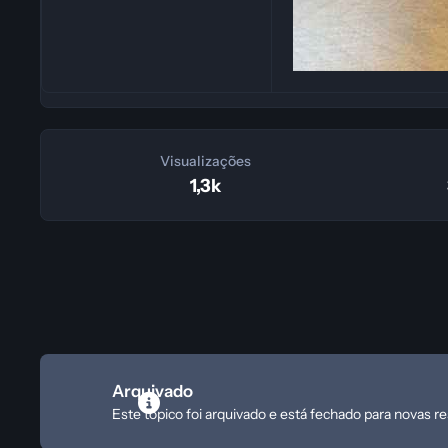
Visualizações
1,3k
Arquivado
Este tópico foi arquivado e está fechado para novas r