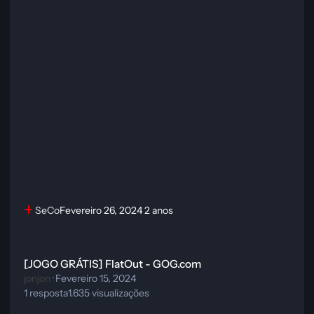
SeCo
Fevereiro 26, 2024
2 anos
[JOGO GRÁTIS] FlatOut - GOG.com
[JOGO GRÁTIS] FlatOut - GOG.com
jonjon
·
Fevereiro 15, 2024
1
resposta
1.635
visualizações