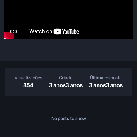
Visualizações
Criado
Última resposta
854
3 anos
3 anos
3 anos
3 anos
No posts to show