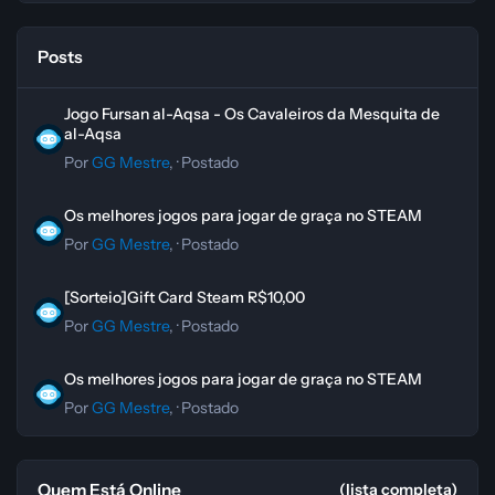
Posts
Jogo Fursan al-Aqsa - Os Cavaleiros da Mesquita de al-Aqsa
Jogo Fursan al-Aqsa - Os Cavaleiros da Mesquita de
al-Aqsa
Por
GG Mestre
, ·
Postado
Os melhores jogos para jogar de graça no STEAM
Os melhores jogos para jogar de graça no STEAM
Por
GG Mestre
, ·
Postado
[Sorteio]Gift Card Steam R$10,00
[Sorteio]Gift Card Steam R$10,00
Por
GG Mestre
, ·
Postado
Os melhores jogos para jogar de graça no STEAM
Os melhores jogos para jogar de graça no STEAM
Por
GG Mestre
, ·
Postado
Quem Está Online
(lista completa)