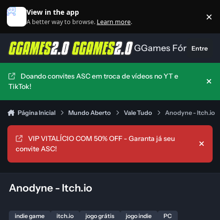
Ir para conteúdo
View in the app
×
Di
A better way to browse.
Learn more
.
GGames Fórum
Entre
Doando convites ASC em troca de vídeos no YT e
Hid
TikTok!
Página Inicial
Mundo Aberto
Vale Tudo
Anodyne - Itch.io
VIP VITALÍCIO COM 50% OFF - Garanta já seu
Hide
convite ASC!
Anodyne - Itch.io
indie game
itch.io
jogo grátis
jogo indie
PC