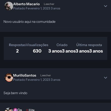
Alberto Macario
Leecher
Postado
Fevereiro 1, 2023
3 anos
Novo usuário aqui na comunidade
Respostas
Visualizações
Criado
Última resposta
2
630
3 anos
3 anos
3 anos
3 anos
MurilloSantos
Leecher
Postado
Fevereiro 1, 2023
3 anos
Seja bem vindo
SeCo
Elite