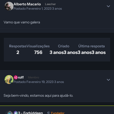
Alberto Macario
Leecher
Postado
Fevereiro 1, 2023
3 anos
Vamo que vamo galera
Respostas
Visualizações
Criado
Última resposta
2
756
3 anos
3 anos
3 anos
3 anos
Zaroff
Membro
Postado
Fevereiro 19, 2023
3 anos
Seja bem-vindo, estamos aqui para ajudá-lo.
403 - Forbiddeen
Fundador