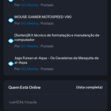
Por
GG Mestre
, ·
Postado
MOUSE GAMER MOTOSPEED V90
MOUSE GAMER MOTOSPEED V90
Por
GG Mestre
, ·
Postado
[Sorteio]Kit técnico de formatação e manutenção de computador
[Sorteio]Kit técnico de formatação e manutenção de
computador
Por
GG Mestre
, ·
Postado
Jogo Fursan al-Aqsa - Os Cavaleiros da Mesquita de al-Aqsa
Jogo Fursan al-Aqsa - Os Cavaleiros da Mesquita de
al-Aqsa
Por
GG Mestre
, ·
Postado
Quem Está Online
(lista completa)
ruan1234
frisquila