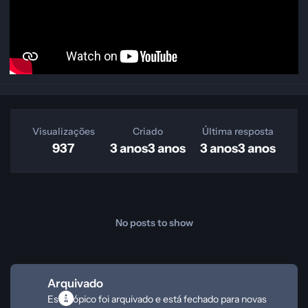
Visualizações
Criado
Última resposta
937
3 anos
3 anos
3 anos
3 anos
No posts to show
Arquivado
Este tópico foi arquivado e está fechado para novas