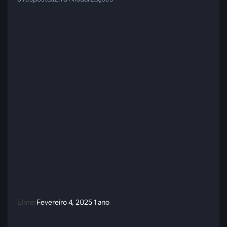
Elmer
Fevereiro 4, 2025
1 ano
[JOGO GRÁTIS] INDUSTRIA -- EPIC STORE ATÉ 02/05/2024 às 12: