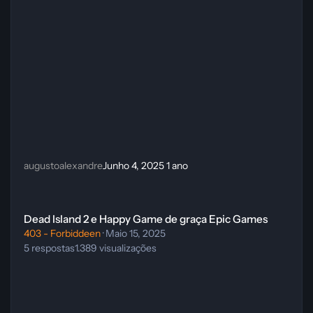
augustoalexandre
Junho 4, 2025
1 ano
Dead Island 2 e Happy Game de graça Epic Games
Dead Island 2 e Happy Game de graça Epic Games
403 - Forbiddeen
·
Maio 15, 2025
5
respostas
1.389
visualizações