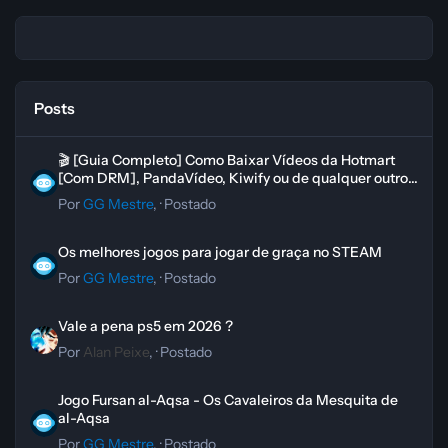
Posts
🎬 [Guia Completo] Como Baixar Vídeos da Hotmart [Com DRM], Pand
🎬 [Guia Completo] Como Baixar Vídeos da Hotmart
[Com DRM], PandaVídeo, Kiwify ou de qualquer outro
curso
Por
GG Mestre
, ·
Postado
Os melhores jogos para jogar de graça no STEAM
Os melhores jogos para jogar de graça no STEAM
Por
GG Mestre
, ·
Postado
Vale a pena ps5 em 2026 ?
Vale a pena ps5 em 2026 ?
Por
Alan Peixe
, ·
Postado
Jogo Fursan al-Aqsa - Os Cavaleiros da Mesquita de al-Aqsa
Jogo Fursan al-Aqsa - Os Cavaleiros da Mesquita de
al-Aqsa
Por
GG Mestre
, ·
Postado