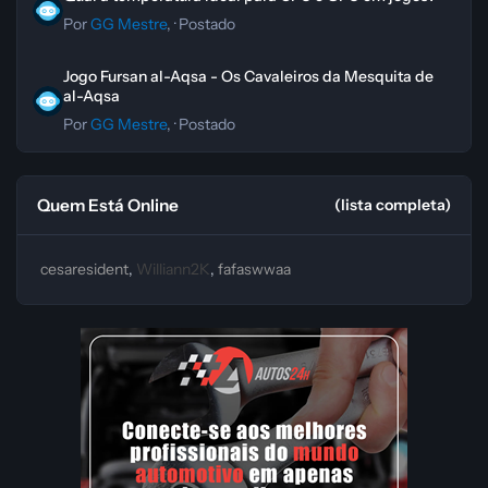
Por
GG Mestre
, ·
Postado
Jogo Fursan al-Aqsa - Os Cavaleiros da Mesquita de al-Aqsa
Jogo Fursan al-Aqsa - Os Cavaleiros da Mesquita de
al-Aqsa
Por
GG Mestre
, ·
Postado
Quem Está Online
(lista completa)
cesaresident
Williann2K
fafaswwaa