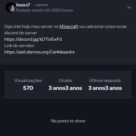
lleoxx7
Leecher
Postado
Janeiro 20, 2023
3 anos
Opa criei hoje meu server no
Minecraft
vou adicionar coisa novas
discord do server
https://discord.gg/kDTtvEwFd
Link do servidor
https://add.aternos.org/Car4depedra
Visualizações
Criado
Última resposta
570
3 anos
3 anos
3 anos
3 anos
No posts to show