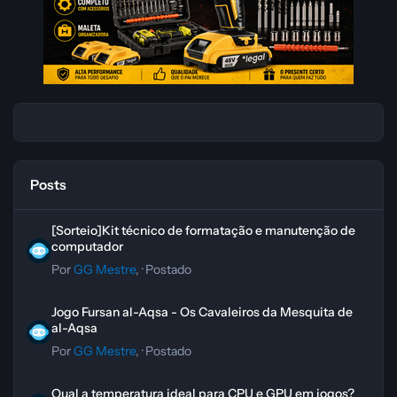
Posts
[Sorteio]Kit técnico de formatação e manutenção de computador
[Sorteio]Kit técnico de formatação e manutenção de
computador
Por
GG Mestre
, ·
Postado
Jogo Fursan al-Aqsa - Os Cavaleiros da Mesquita de al-Aqsa
Jogo Fursan al-Aqsa - Os Cavaleiros da Mesquita de
al-Aqsa
Por
GG Mestre
, ·
Postado
Qual a temperatura ideal para CPU e GPU em jogos?
Qual a temperatura ideal para CPU e GPU em jogos?