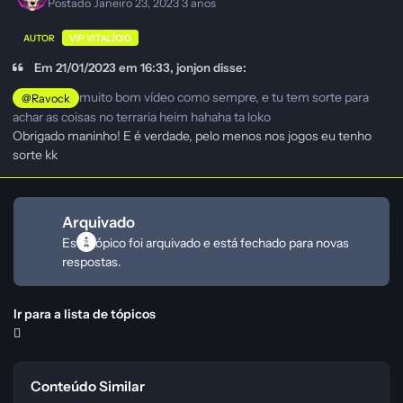
Postado
Janeiro 23, 2023
3 anos
AUTOR
VIP VITALÍCIO
Em 21/01/2023 em 16:33, jonjon disse:
muito bom vídeo como sempre, e tu tem sorte para
@Ravock
achar as coisas no terraria heim hahaha ta loko
Obrigado maninho! E é verdade, pelo menos nos jogos eu tenho
sorte kk
Arquivado
Este tópico foi arquivado e está fechado para novas
respostas.
Ir para a lista de tópicos
Conteúdo Similar