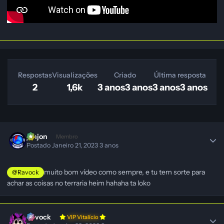
Respostas
Visualizações
Criado
Última resposta
2
1,6k
3 anos
3 anos
3 anos
3 anos
jonjon
Membro
Postado
Janeiro 21, 2023
3 anos
muito bom vídeo como sempre, e tu tem sorte para
@Ravock
achar as coisas no terraria heim hahaha ta loko
Ravock
VIP Vitalício