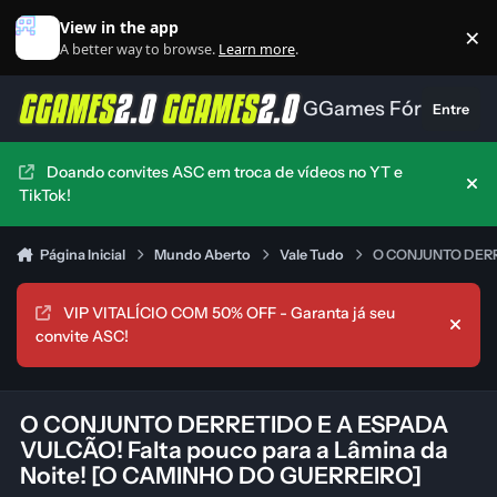
Ir para conteúdo
View in the app
×
Di
A better way to browse.
Learn more
.
GGames Fórum
Entre
Doando convites ASC em troca de vídeos no YT e
Hid
TikTok!
Página Inicial
Mundo Aberto
Vale Tudo
O CONJUNTO DERRE
VIP VITALÍCIO COM 50% OFF - Garanta já seu
Hide
convite ASC!
O CONJUNTO DERRETIDO E A ESPADA
VULCÃO! Falta pouco para a Lâmina da
Noite! [O CAMINHO DO GUERREIRO]