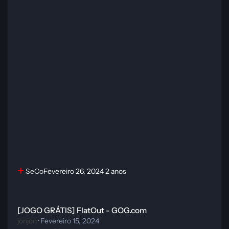
SeCo
Fevereiro 26, 2024
2 anos
[JOGO GRÁTIS] FlatOut - GOG.com
[JOGO GRÁTIS] FlatOut - GOG.com
jonjon
·
Fevereiro 15, 2024