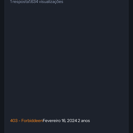
1
resposta
1.634
visualizações
403 - Forbiddeen
Fevereiro 16, 2024
2 anos
[JOGO GRÁTIS] Dakar Desert Rally - Epic Games