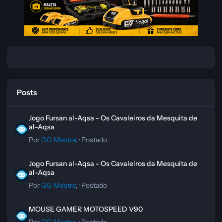
Posts
Jogo Fursan al-Aqsa - Os Cavaleiros da Mesquita de al-Aqsa
Jogo Fursan al-Aqsa - Os Cavaleiros da Mesquita de
al-Aqsa
Por
GG Mestre
, ·
Postado
Jogo Fursan al-Aqsa - Os Cavaleiros da Mesquita de al-Aqsa
Jogo Fursan al-Aqsa - Os Cavaleiros da Mesquita de
al-Aqsa
Por
GG Mestre
, ·
Postado
MOUSE GAMER MOTOSPEED V90
MOUSE GAMER MOTOSPEED V90
Por
GG Mestre
, ·
Postado