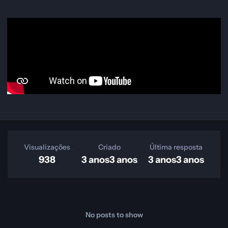
Visualizações
Criado
Última resposta
938
3 anos
3 anos
3 anos
3 anos
No posts to show