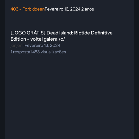
403 - Forbiddeen
Fevereiro 16, 2024
2 anos
[JOGO GRÁTIS] Dead Island: Riptide Definitive Edition - voltei galera 
[JOGO GRÁTIS] Dead Island: Riptide Definitive
Edition - voltei galera \o/
jonjon
·
Fevereiro 13, 2024
1
resposta
1.483
visualizações