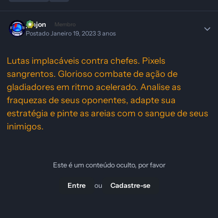
jonjon
Membro
Postado
Janeiro 19, 2023
3 anos
Lutas implacáveis contra chefes. Pixels
sangrentos. Glorioso combate de ação de
gladiadores em ritmo acelerado. Analise as
fraquezas de seus oponentes, adapte sua
estratégia e pinte as areias com o sangue de seus
inimigos.
Este é um conteúdo oculto, por favor
ou
Entre
Cadastre-se