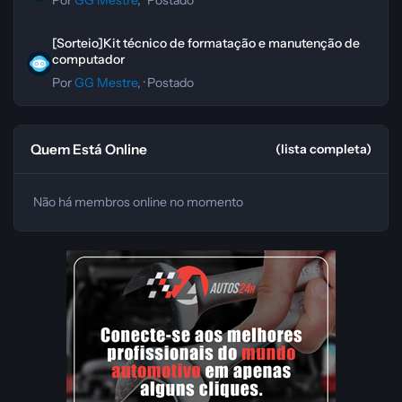
[Sorteio]Kit técnico de formatação e manutenção de computador
[Sorteio]Kit técnico de formatação e manutenção de
computador
Por
GG Mestre
, ·
Postado
Quem Está Online
(lista completa)
Não há membros online no momento