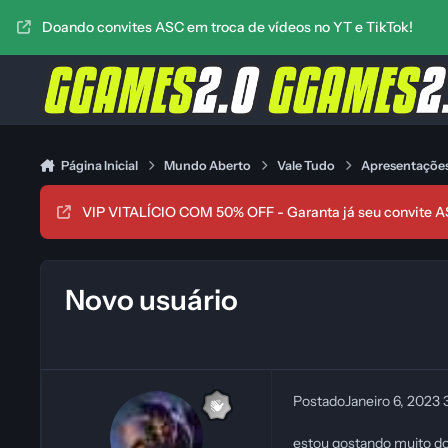
Ir para conteúdo
Doando convites ASC em troca de vídeos no YT e TikTok!
Página Inicial
Mundo Aberto
Vale Tudo
Apresentaçõe
VIP VITALÍCIO COM 50% OFF - Garanta já seu convite A
Novo usuário
Postado
Janeiro 6, 2023
estou gostando muito do 