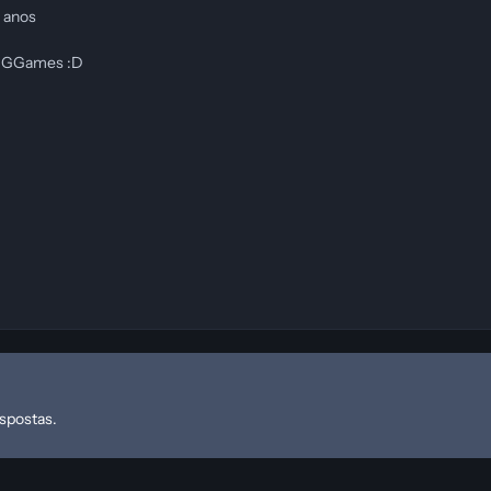
 anos
o GGames :D
espostas.