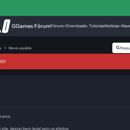
GGames Fórum
Fóruns
Downloads
Tutoriais
Notícias
Nav
s
Novo usuário
Pesqui
SC!
3 anos
site, design bem legal sem os efeitos.