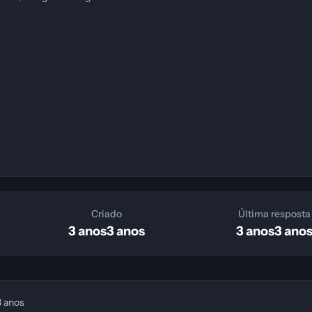
Criado
Última resposta
3 anos
3 anos
3 anos
3 ano
3 anos