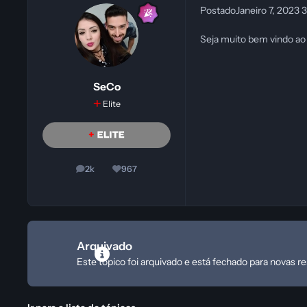
Postado
Janeiro 7, 2023
3
Seja muito bem vindo a
SeCo
Elite
2k
967
posts
Reputação
Arquivado
Este tópico foi arquivado e está fechado para novas r