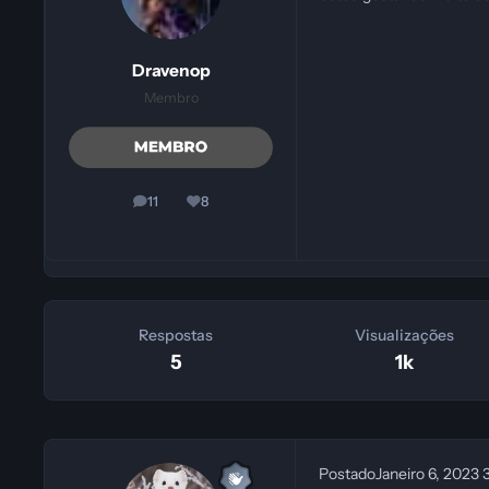
Dravenop
Membro
11
8
posts
Reputação
Respostas
Visualizações
5
1k
Postado
Janeiro 6, 2023