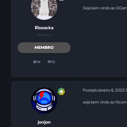
Seja bem vindo ao GGa
Rissocka
Membro
14
10
posts
Reputação
Postado
Janeiro 6, 2023
seja bem vindo ao fóru
jonjon