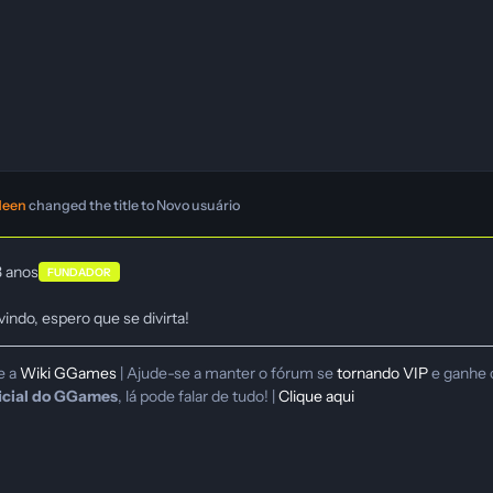
deen
changed the title to
Novo usuário
3 anos
FUNDADOR
indo, espero que se divirta!
e a
Wiki GGames
| Ajude-se a manter o fórum se
tornando VIP
e ganhe 
icial do GGames
, lá pode falar de tudo! |
Clique aqui