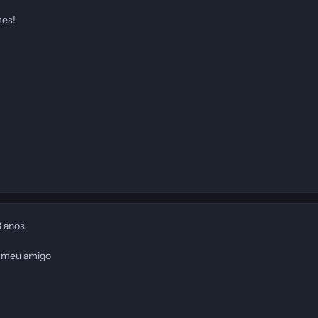
mes!
3 anos
m meu amigo