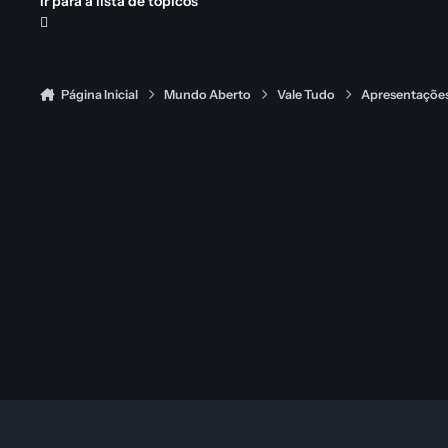
Ir para a lista de tópicos
Página Inicial
Mundo Aberto
Vale Tudo
Apresentaçõe