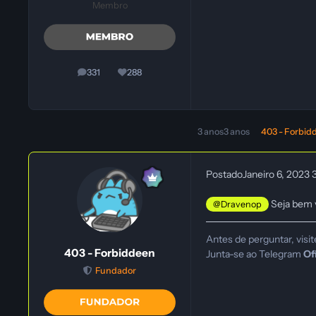
Membro
331
288
posts
Reputação
3 anos
3 anos
403 - Forbid
Postado
Janeiro 6, 2023
Seja bem v
@Dravenop
Antes de perguntar, visit
403 - Forbiddeen
Junta-se ao Telegram
Of
Fundador