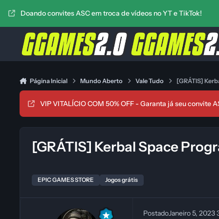
Ir para conteúdo
Doando convites ASC em troca de vídeos no YT e TikTok!
Página Inicial
Mundo Aberto
Vale Tudo
[GRÁTIS] Kerb
VIP VITALÍCIO COM 50% OFF - Garanta já seu convite A
[GRÁTIS] Kerbal Space Progr
EPIC GAMES STORE
Jogos grátis
Postado
Janeiro 5, 2023