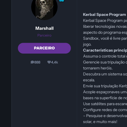
Kerbal Space Program
Kerbal Space Program po
liberar tecnologias nova
Marshall
aspecto do programa espa
Parceiro
Sandbox, você é livre pa
jogo.
Características princi
Assuma o controle total
Gerencie sua tripulação 
888
4,4k
posts
Reputação
tornarem heróis.
Descubra um sistema sola
escala.
Envie sua tripulação Kerb
Acople espaçonaves umas
bases na superfície de n
Use satélites para escan
Configure redes de comu
– Pesquise e desenvolva 
solar, e muito mais!