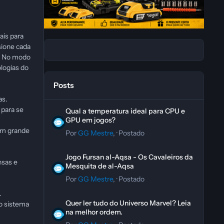
ais para
sione cada
s. No modo
logias do
Posts
as.
Qual a temperatura ideal para CPU e GPU em jogos?
 para se
Qual a temperatura ideal para CPU e
GPU em jogos?
 em grande
Por
GG Mestre
, ·
Postado
Jogo Fursan al-Aqsa - Os Cavaleiros da Mesquita de al-A
Jogo Fursan al-Aqsa - Os Cavaleiros da
nsas e
Mesquita de al-Aqsa
Por
GG Mestre
, ·
Postado
.
Quer ler tudo do Universo Marvel? Leia na melhor ordem.
Quer ler tudo do Universo Marvel? Leia
 o sistema
na melhor ordem.