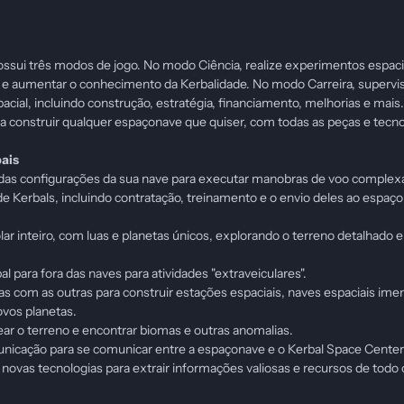
ssui três modos de jogo. No modo Ciência, realize experimentos espaci
s e aumentar o conhecimento da Kerbalidade. No modo Carreira, supervi
cial, incluindo construção, estratégia, financiamento, melhorias e mai
ra construir qualquer espaçonave que quiser, com todas as peças e tecno
pais
 das configurações da sua nave para executar manobras de voo complex
de Kerbals, incluindo contratação, treinamento e o envio deles ao espaço
r inteiro, com luas e planetas únicos, explorando o terreno detalhado
al para fora das naves para atividades "extraveiculares".
 com as outras para construir estações espaciais, naves espaciais ime
ovos planetas.
ear o terreno e encontrar biomas e outras anomalias.
nicação para se comunicar entre a espaçonave e o Kerbal Space Center
novas tecnologias para extrair informações valiosas e recursos de todo