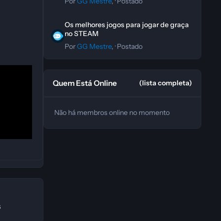
Por
GG Mestre
, ·
Postado
Os melhores jogos para jogar de graça no STEAM
Os melhores jogos para jogar de graça
no STEAM
Por
GG Mestre
, ·
Postado
Quem Está Online
(lista completa)
Não há membros online no momento
s