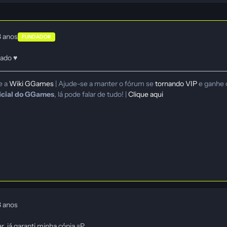
3 anos
FUNDADOR
gado ♥
e a
Wiki GGames
| Ajude-se a manter o fórum se
tornando VIP
e ganhe 
icial do GGames
, lá pode falar de tudo! |
Clique aqui
3 anos
, já garanti minha cópia =P