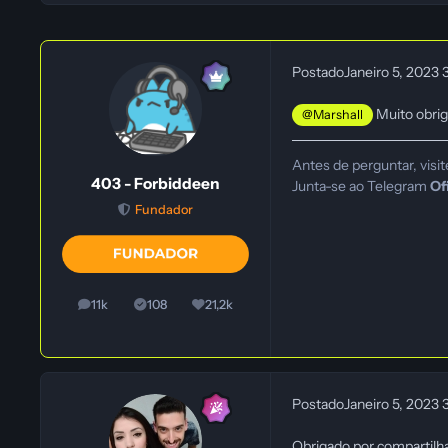
Postado
Janeiro 5, 2023
Muito obri
@Marshall
Antes de perguntar, visit
403 - Forbiddeen
Junta-se ao Telegram
Of
Fundador
11k
108
21,2k
posts
Soluções
Reputação
Postado
Janeiro 5, 2023
Obrigado por compartilhar