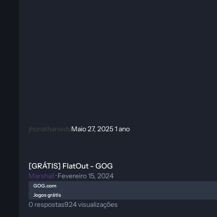
jhonathanwds
Maio 27, 2025
1 ano
[GRÁTIS] FlatOut - GOG
[GRÁTIS] FlatOut - GOG
Marshall
·
Fevereiro 15, 2024
GOG.com
Jogos grátis
0
respostas
924
visualizações