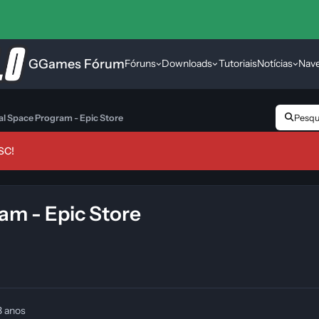
GGames Fórum
Fóruns
Downloads
Tutoriais
Notícias
Nav
al Space Program - Epic Store
Pesqui
SC!
am - Epic Store
3 anos