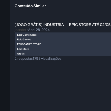
Conteúdo Similar
[JOGO GRÁTIS] INDUSTRIA -- EPIC STORE ATÉ 02/05/2024 às 
[JOGO GRÁTIS] INDUSTRIA -- EPIC STORE ATÉ 02/05/
joander
·
Abril 28, 2024
Epic Game Store
Epic Games
EPIC GAMES STORE
Epic Store
Grátis
2
respostas
1.798
visualizações